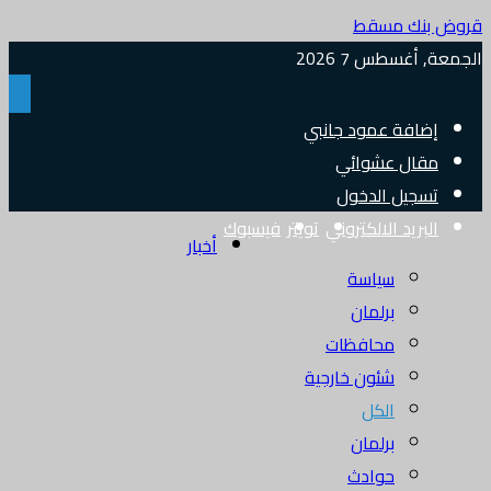
قروض بنك مسقط
الجمعة, أغسطس 7 2026
إضافة عمود جانبي
مقال عشوائي
تسجيل الدخول
البريد الالكتروني
تويتر
فيسبوك
أخبار
سياسة
برلمان
محافظات
شئون خارجية
الكل
برلمان
حوادث