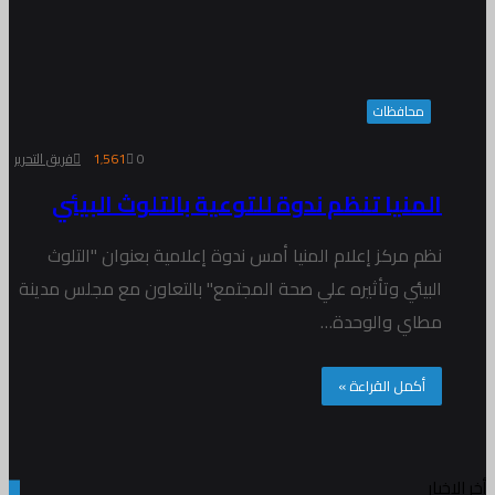
محافظات
0
1٬561
فريق التحرير
المنيا تنظم ندوة للتوعية بالتلوث البيئي
نظم مركز إعلام المنيا أمس ندوة إعلامية بعنوان "التلوث
البيئي وتأثيره علي صحة المجتمع" بالتعاون مع مجلس مدينة
مطاي والوحدة…
أكمل القراءة »
أخر الاخبار