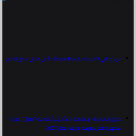
من أوراقي القديمة .. للمطالبة بنظام أمن فاعل لدول الخليج
ميثاق للصيرفة الإسلامية راعياً رئيسياً لفعالية “ريفل” بقرية
سمهرم ضمن موسم خريف ظفار 2026