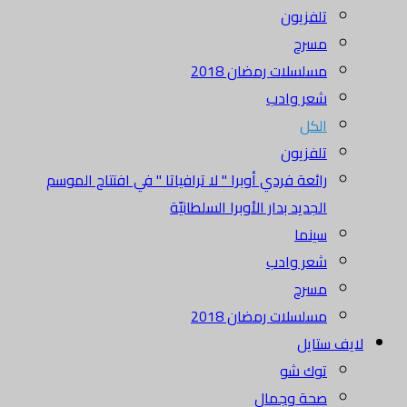
تلفزيون
مسرح
مسلسلات رمضان 2018
شعر وادب
الكل
تلفزيون
رائعة فردي أوبرا " لا ترافياتا " في افتتاح الموسم
الجديد بدار الأوبرا السلطانيّة
سينما
شعر وادب
مسرح
مسلسلات رمضان 2018
لايف ستايل
توك شو
صحة وجمال