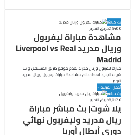
بث مباشر
0
2٬540
فريق التحرير
مشاهدة مباراة ليفربول
وريال مدريد Liverpool vs Real
Madrid
مباراة ليفربول وريال مدريد يقدم موقع طريق المستقبل و يلا
شوت الجديد yalla shoot مشاهدة مباراة ليفربول وريال مدريد
اليوم…
أكمل القراءة »
بث مباشر
0
8٬012
فريق التحرير
يلا شوت| بث مباشر مباراة
ريال مدريد وليفربول نهائي
دوري أبطال أوربا