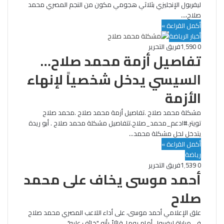
ليفربول الإنجليزي بثلاثي هجومي مكون من النجم المصري محمد
صلاح،…
أكمل القراءة »
أخبار الرياضة
0
1٬590
فريق التحرير
تفاصيل أزمة محمد صلاح…
السيسي يدخل شخصياً لإنهاء
الأزمة
مشكلة محمد صلاح .تفاصيل أزمة محمد صلاح .محمد صلاح
تويتر.#ادعم_محمد_صلاح.تتفاصيل مشكلة محمد صلاح . أبو ريدة
يتدخل لحل مشكلة محمد…
أكمل القراءة »
رياضة
0
1٬539
فريق التحرير
أحمد موسى يخاف على محمد
صلاح
علق الإعلامي أحمد موسى، على أداء اللاعب المصري محمد صلاح
في مباراة ليفربول أمام روما، قائلاً بأنه "خائف عليه".