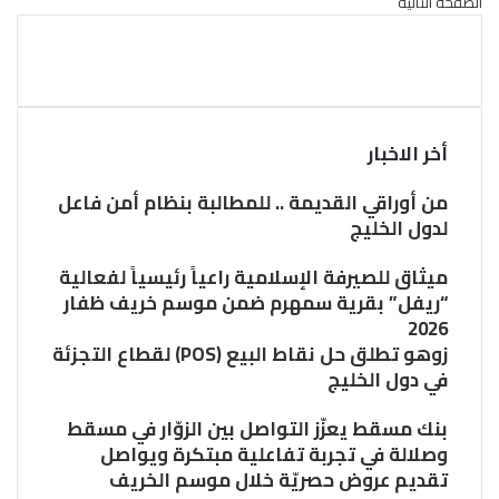
الصفحة التالية
أخر الاخبار
من أوراقي القديمة .. للمطالبة بنظام أمن فاعل
لدول الخليج
ميثاق للصيرفة الإسلامية راعياً رئيسياً لفعالية
“ريفل” بقرية سمهرم ضمن موسم خريف ظفار
2026
زوهو تطلق حل نقاط البيع (POS) لقطاع التجزئة
في دول الخليج
بنك مسقط يعزّز التواصل بين الزوّار في مسقط
وصلالة في تجربة تفاعلية مبتكرة ويواصل
تقديم عروض حصريّة خلال موسم الخريف