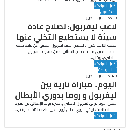
أكمل القراءة »
المحترفون
0
1٬553
فريق التحرير
لاعب ليفربول: لصلاح عادة
سيئة لا يستطيع التخلي عنها
كشف اللاعب كيني دالجليش، لاعب ليفربول السابق، عن عادة سيئة
للنجم المصري محمد صلاح، المتألق ضمن صفوف ليفربول
الإنجليزي. وقال…
أكمل القراءة »
أخبار الرياضة
0
1٬534
فريق التحرير
اليوم.. مباراة نارية بين
ليفربول و روما بدوري الأبطال
يلتقي اليوم فريق ليفربول الإنجليزي، نظيره روما الإيطالي في مباراة
الذهاب لنصف نهائي دوري أبطال أوروبا على ملعب الأنفليد بريتش.…
أكمل القراءة »