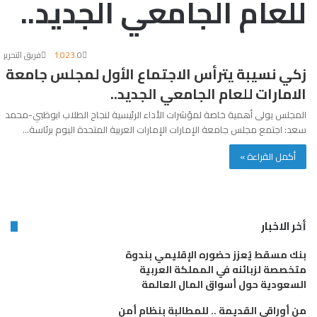
للعام الجامعي الجديد..
0
1٬023
فريق التحرير
زكي نسيبة يترأس الاجتماع الأول لمجلس جامعة
الامارات للعام الجامعي الجديد..
المجلس يولى أهمية خاصة لمؤشرات الأداء الرئيسية لنجاح الطلاب ابوظبي-محمد
سعد: اجتمع مجلس جامعة الإمارات الإمارات العربية المتحدة اليوم برئاسة…
أكمل القراءة »
أخر الاخبار
بنك مسقط يُعزز حضوره الإقليمي بندوة
متخصصة لزبائنه في المملكة العربية
السعودية حول أسواق المال العالمة
من أوراقي القديمة .. للمطالبة بنظام أمن