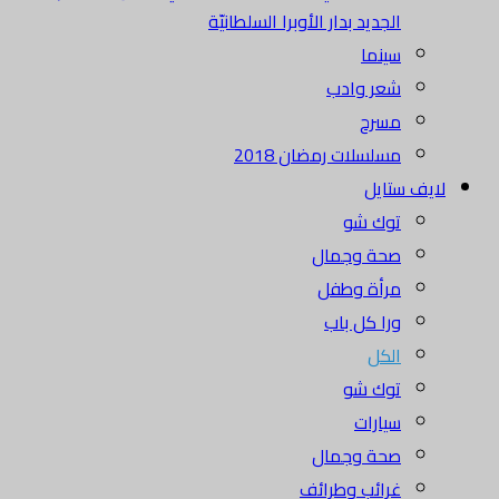
الجديد بدار الأوبرا السلطانيّة
سينما
شعر وادب
مسرح
مسلسلات رمضان 2018
لايف ستايل
توك شو
صحة وجمال
مرأة وطفل
ورا كل باب
الكل
توك شو
سيارات
صحة وجمال
غرائب وطرائف