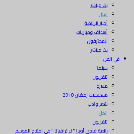
بث مباشر
الكل
أخبار الرياضة
أهداف ومباريات
المحترفون
بث مباشر
في الفن
سينما
تلفزيون
مسرح
مسلسلات رمضان 2018
شعر وادب
الكل
تلفزيون
رائعة فردي أوبرا " لا ترافياتا " في افتتاح الموسم