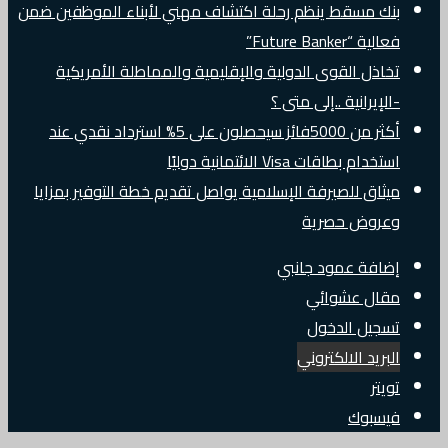
بنك مسقط ينظم رحلة اكتشاف مهني لأبناء الموظفين ضمن
فعالية “Future Banker”
تخاذل القوى الدولية والإقليمية والمماطلة الأمريكية
-الإيرانية ..إلى متى ؟
أكثر من 5000فائز سيحصلون على 5% استرداد نقدي عند
استخدام بطاقات Visa الائتمانية دوليًا
ميثاق للصيرفة الإسلامية يواصل تقديم خطة التوفير بمزايا
وعروض حصرية
إضافة عمود جانبي
مقال عشوائي
تسجيل الدخول
البريد الالكتروني
تويتر
فيسبوك