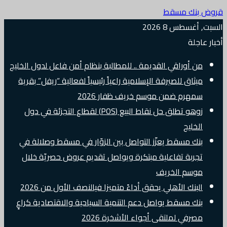
قروض بنك مسقط
السبت, أغسطس 8 2026
أخبار عاجلة
من أوراقي القديمة .. للمطالبة بنظام أمن فاعل لدول الخليج
ميثاق للصيرفة الإسلامية راعياً رئيسياً لفعالية “ريفل” بقرية
سمهرم ضمن موسم خريف ظفار 2026
زوهو تطلق حل نقاط البيع (POS) لقطاع التجزئة في دول
الخليج
بنك مسقط يعزّز التواصل بين الزوّار في مسقط وصلالة في
تجربة تفاعلية مبتكرة ويواصل تقديم عروض حصريّة خلال
موسم الخريف
البنك الأهلي يحقق أداءً متميزا فيالنصف الأول من 2026
بنك مسقط يواصل دعم التنمية السياحية والاقتصادية كراعٍ
مصرفي لملتقى أجواء الأشخرة 2026