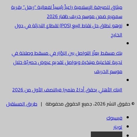
ميثاق للصيرفة الإسلامية راعياً رئيسياً لفعالية “ريفل” بقرية
سمهرم ضمن موسم خريف ظفار 2026
زوهو تطلق حل نقاط البيع (POS) لقطاع التجزئة في دول
الخليج
بنك مسقط يعزّز التواصل بين الزوّار في مسقط وصلالة في
تجربة تفاعلية مبتكرة ويواصل تقديم عروض حصريّة خلال
موسم الخريف
البنك الأهلي يحقق أداءً متميزا فيالنصف الأول من 2026
© حقوق النشر 2026، جميع الحقوق محفوظة |
طريق المستقبل
فيسبوك
تويتر
البريد الالكتروني