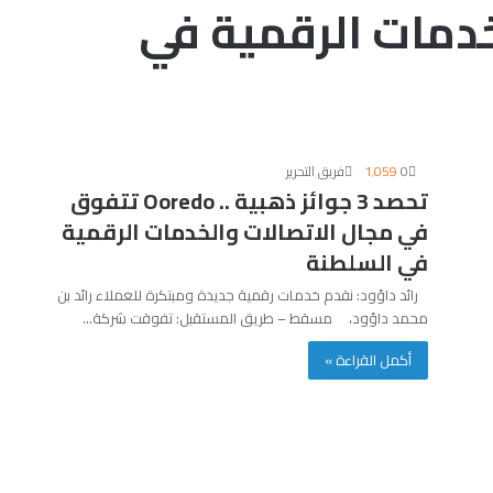
خدمات الرقمية في
0
1٬059
فريق التحرير
تحصد 3 جوائز ذهبية .. Ooredo تتفوق
في مجال الاتصالات والخدمات الرقمية
في السلطنة
رائد داؤود: نقدم خدمات رقمية جديدة ومبتكرة للعملاء رائد بن
محمد داؤود، مسقط – طريق المستقبل: تفوقت شركة…
أكمل القراءة »