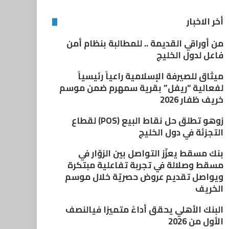
أخر الاخبار
من أوراقي القديمة .. للمطالبة بنظام أمن
فاعل لدول الخليج
ميثاق للصيرفة الإسلامية راعياً رئيسياً
لفعالية “ريفل” بقرية سمهرم ضمن موسم
خريف ظفار 2026
زوهو تطلق حل نقاط البيع (POS) لقطاع
التجزئة في دول الخليج
بنك مسقط يعزّز التواصل بين الزوّار في
مسقط وصلالة في تجربة تفاعلية مبتكرة
ويواصل تقديم عروض حصريّة خلال موسم
الخريف
البنك الأهلي يحقق أداءً متميزا فيالنصف
الأول من 2026