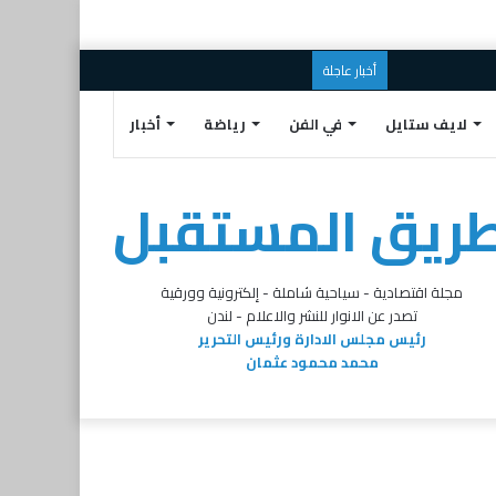
إضافة
مقال
تسجيل
تويتر
البريد
فيسبوك
أخبار عاجلة
عمود
عشوائي
الدخول
الالكتروني
لايف ستايل
في الفن
رياضة
أخبار
جانبي
ريق المستقبل
مجلة اقتصادية - سياحية شاملة - إلكترونية وورقية
تصدر عن الانوار للنشر والاعلام - لندن
رئيس مجلس الادارة ورئيس التحرير
محمد محمود عثمان