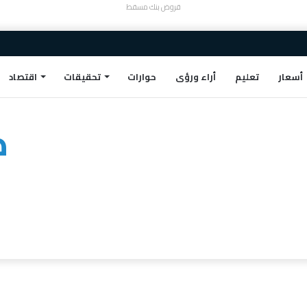
قروض بنك مسقط
أسعار
تعليم
أراء ورؤى
حوارات
تحقيقات
اقتصاد
ط