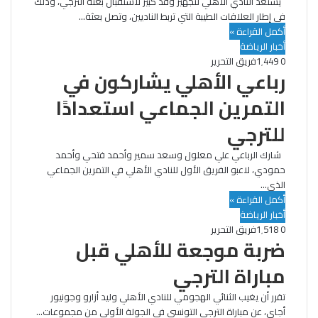
يستعد النادي الأهلي لتجهيز وفد كبير لاستقبال بعثة الترجي، وذلك
في إطار العلاقات الطيبة التي تربط الناديين، وتصل بعثة…
أكمل القراءة »
أخبار الرياضة
0
1٬449
فريق التحرير
رباعي الأهلي يشاركون في
التمرين الجماعي استعدادًا
للترجي
شارك الرباعي علي معلول وسعد سمير وأحمد فتحي وأحمد
حمودي، لاعبو الفريق الأول للنادي الأهلي في التمرين الجماعي
الذي…
أكمل القراءة »
أخبار الرياضة
0
1٬518
فريق التحرير
ضربة موجعة للأهلي قبل
مباراة الترجي
تقرر أن يغيب الثنائي الهجومي للنادي الأهلي وليد أزارو وجونيور
أجاي، عن مباراة الترجي التونسي في الجولة الأولى من مجموعات…