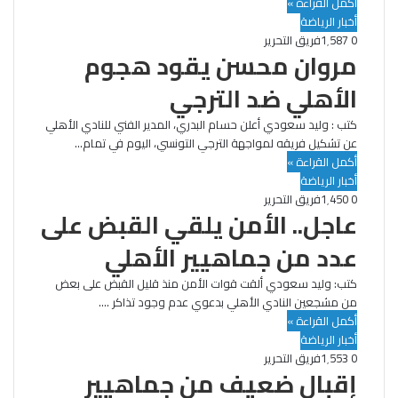
أكمل القراءة »
أخبار الرياضة
0
1٬587
فريق التحرير
مروان محسن يقود هجوم
الأهلي ضد الترجي
كتب : وليد سعودي أعلن حسام البدري، المدير الفني للنادي الأهلي
عن تشكيل فريقه لمواجهة الترجي التونسي، اليوم في تمام…
أكمل القراءة »
أخبار الرياضة
0
1٬450
فريق التحرير
عاجل.. الأمن يلقي القبض على
عدد من جماهيير الأهلي
كتب: وليد سعودي ألقت قوات الأمن منذ قليل القبض على بعض
من مشجعين النادي الأهلي بدعوي عدم وجود تذاكر .…
أكمل القراءة »
أخبار الرياضة
0
1٬553
فريق التحرير
إقبال ضعيف من جماهيير