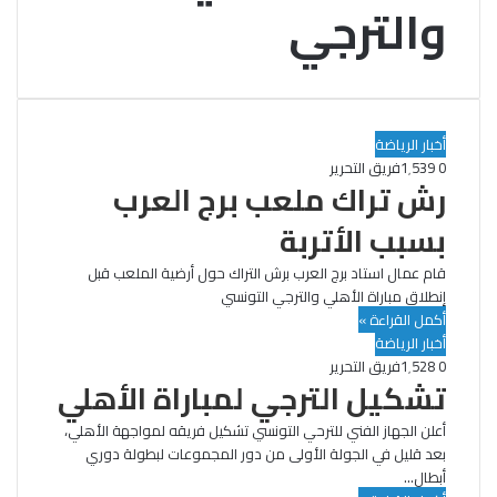
والترجي
أخبار الرياضة
0
1٬539
فريق التحرير
رش تراك ملعب برج العرب
بسبب الأتربة
قام عمال استاد برج العرب برش التراك حول أرضية الملعب قبل
إنطلاق مباراة الأهلي والترجي التونسي
أكمل القراءة »
أخبار الرياضة
0
1٬528
فريق التحرير
تشكيل الترجي لمباراة الأهلي
‏أعلن الجهاز الفني للترحي التونسي تشكيل فريقه لمواجهة الأهلي،
بعد قليل في الجولة الأولى من دور المجموعات لبطولة دوري
أبطال…