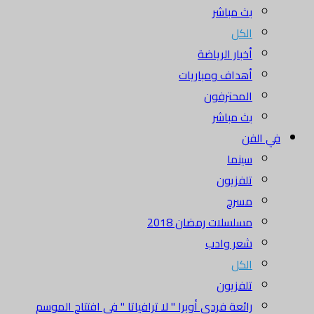
بث مباشر
الكل
أخبار الرياضة
أهداف ومباريات
المحترفون
بث مباشر
في الفن
سينما
تلفزيون
مسرح
مسلسلات رمضان 2018
شعر وادب
الكل
تلفزيون
رائعة فردي أوبرا " لا ترافياتا " في افتتاح الموسم