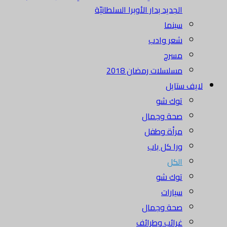
الجديد بدار الأوبرا السلطانيّة
سينما
شعر وادب
مسرح
مسلسلات رمضان 2018
لايف ستايل
توك شو
صحة وجمال
مرأة وطفل
ورا كل باب
الكل
توك شو
سيارات
صحة وجمال
غرائب وطرائف