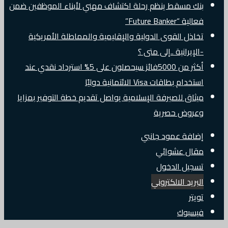
بنك مسقط ينظم رحلة اكتشاف مهني لأبناء الموظفين ضمن
فعالية “Future Banker”
تخاذل القوى الدولية والإقليمية والمماطلة الأمريكية
-الإيرانية ..إلى متى ؟
أكثر من 5000فائز سيحصلون على 5% استرداد نقدي عند
استخدام بطاقات Visa الائتمانية دوليًا
ميثاق للصيرفة الإسلامية يواصل تقديم خطة التوفير بمزايا
وعروض حصرية
إضافة عمود جانبي
مقال عشوائي
تسجيل الدخول
البريد الالكتروني
تويتر
فيسبوك