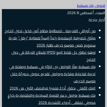
قروض بنك مسقط
السبت, أغسطس 8 2026
أخبار عاجلة
من أوراقي القديمة .. للمطالبة بنظام أمن فاعل لدول الخليج
ميثاق للصيرفة الإسلامية راعياً رئيسياً لفعالية “ريفل” بقرية
سمهرم ضمن موسم خريف ظفار 2026
زوهو تطلق حل نقاط البيع (POS) لقطاع التجزئة في دول
الخليج
بنك مسقط يعزّز التواصل بين الزوّار في مسقط وصلالة في
تجربة تفاعلية مبتكرة ويواصل تقديم عروض حصريّة خلال
موسم الخريف
البنك الأهلي يحقق أداءً متميزا فيالنصف الأول من 2026
بنك مسقط يواصل دعم التنمية السياحية والاقتصادية كراعٍ
مصرفي لملتقى أجواء الأشخرة 2026