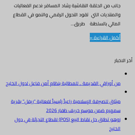
جانب من الحلقة النقاشية رشاد المسافر :ندعم الفعاليات
والمنتديات التي تقود التحول الرقمي والنمو في القطاع
المالي بالسلطنة طريق…
أكمل القراءة »
أخر الاخبار
من أوراقي القديمة .. للمطالبة بنظام أمن فاعل لدول الخليج
ميثاق للصيرفة الإسلامية راعياً رئيسياً لفعالية “ريفل” بقرية
سمهرم ضمن موسم خريف ظفار 2026
زوهو تطلق حل نقاط البيع (POS) لقطاع التجزئة في دول
الخليج