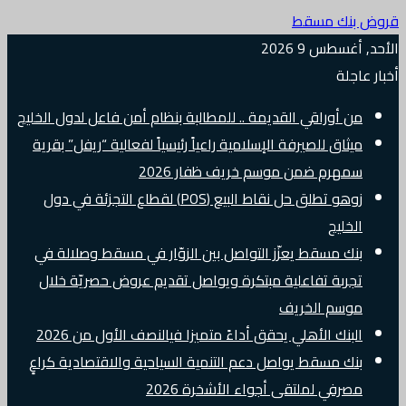
قروض بنك مسقط
الأحد, أغسطس 9 2026
أخبار عاجلة
من أوراقي القديمة .. للمطالبة بنظام أمن فاعل لدول الخليج
ميثاق للصيرفة الإسلامية راعياً رئيسياً لفعالية “ريفل” بقرية
سمهرم ضمن موسم خريف ظفار 2026
زوهو تطلق حل نقاط البيع (POS) لقطاع التجزئة في دول
الخليج
بنك مسقط يعزّز التواصل بين الزوّار في مسقط وصلالة في
تجربة تفاعلية مبتكرة ويواصل تقديم عروض حصريّة خلال
موسم الخريف
البنك الأهلي يحقق أداءً متميزا فيالنصف الأول من 2026
بنك مسقط يواصل دعم التنمية السياحية والاقتصادية كراعٍ
مصرفي لملتقى أجواء الأشخرة 2026