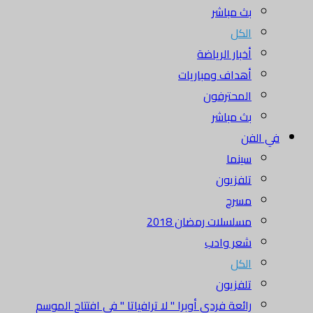
بث مباشر
الكل
أخبار الرياضة
أهداف ومباريات
المحترفون
بث مباشر
في الفن
سينما
تلفزيون
مسرح
مسلسلات رمضان 2018
شعر وادب
الكل
تلفزيون
رائعة فردي أوبرا " لا ترافياتا " في افتتاح الموسم