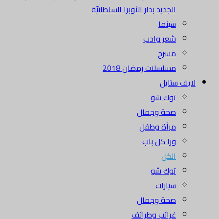
الجديد بدار الأوبرا السلطانيّة
سينما
شعر وادب
مسرح
مسلسلات رمضان 2018
لايف ستايل
توك شو
صحة وجمال
مرأة وطفل
ورا كل باب
الكل
توك شو
سيارات
صحة وجمال
غرائب وطرائف