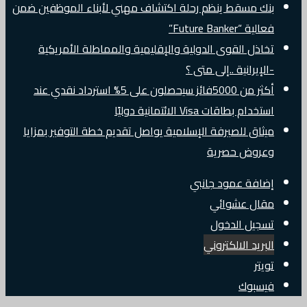
بنك مسقط ينظم رحلة اكتشاف مهني لأبناء الموظفين ضمن
فعالية “Future Banker”
تخاذل القوى الدولية والإقليمية والمماطلة الأمريكية
-الإيرانية ..إلى متى ؟
أكثر من 5000فائز سيحصلون على 5% استرداد نقدي عند
استخدام بطاقات Visa الائتمانية دوليًا
ميثاق للصيرفة الإسلامية يواصل تقديم خطة التوفير بمزايا
وعروض حصرية
إضافة عمود جانبي
مقال عشوائي
تسجيل الدخول
البريد الالكتروني
تويتر
فيسبوك