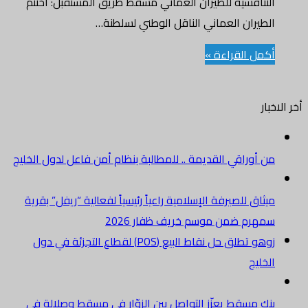
التنافسية للطيران العماني مسقط طريق المستقبل: اختتم
الطيران العماني الناقل الوطني لسلطنة…
أكمل القراءة »
أخر الاخبار
من أوراقي القديمة .. للمطالبة بنظام أمن فاعل لدول الخليج
ميثاق للصيرفة الإسلامية راعياً رئيسياً لفعالية “ريفل” بقرية
سمهرم ضمن موسم خريف ظفار 2026
زوهو تطلق حل نقاط البيع (POS) لقطاع التجزئة في دول
الخليج
بنك مسقط يعزّز التواصل بين الزوّار في مسقط وصلالة في