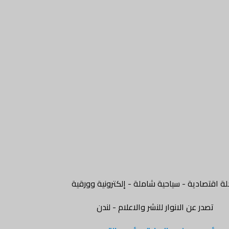
ة اقتصادية - سياحية شاملة - إلكترونية وورقية
تصدر عن الانوار للنشر والاعلام - لندن