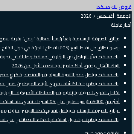
قروض بنك مسقط
الجمعة, أغسطس 7 2026
أخبار عاجلة
ميثاق للصيرفة الإسلامية راعياً رئيسياً لفعالية “ريفل” بقرية سم
زوهو تطلق حل نقاط البيع (POS) لقطاع التجزئة في دول الخليج
بنك مسقط يعزّز التواصل بين الزوّار في مسقط وصلالة في تجرب
البنك الأهلي يحقق أداءً متميزا فيالنصف الأول من 2026
بنك مسقط يواصل دعم التنمية السياحية والاقتصادية كراعٍ مصرفي 
بنك مسقط ينظم رحلة اكتشاف مهني لأبناء الموظفين ضمن فعالية “e Banker
تخاذل القوى الدولية والإقليمية والمماطلة الأمريكية -الإيرانية 
أكثر من 5000فائز سيحصلون على 5% استرداد نقدي عند استخدام بطاقات Visa الائتمانية دوليًا
ميثاق للصيرفة الإسلامية يواصل تقديم خطة التوفير بمزايا وع
بنك مسقط ينظم ندوة حول استخدام الذكاء الاصطناعي في تسويق
إضافة عمود جانبي