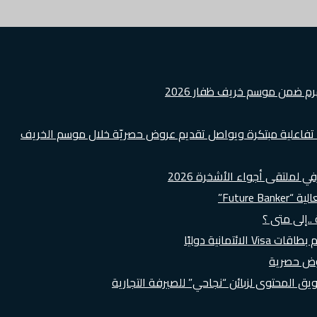
هرم ضمن موسم خريف ظفار 2026
ة تفاعلية مبتكرة ويواصل تقديم عروض حصريّة خلال موسم الخريف
لملتقى أجواء الأشخرة 2026
Futur”
..إلى متى ؟
روض حصرية
 المحتوى لزبائن “نجاحي” للصيرفة التجارية