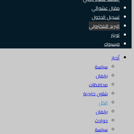
مقال عشوائي
تسجيل الدخول
البريد الالكتروني
تويتر
فيسبوك
أخبار
سياسة
برلمان
محافظات
شئون خارجية
الكل
برلمان
حوادث
سياسة