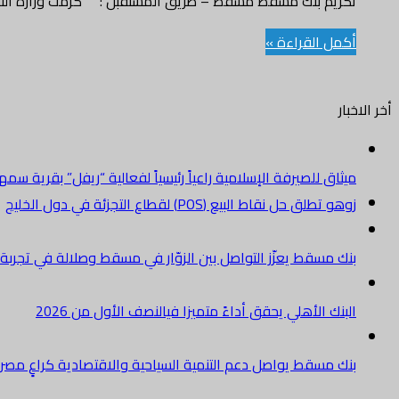
تكريم بنك مسقط مسقط – طريق المستقبل : كرّمت وزارة الت
أكمل القراءة »
أخر الاخبار
ميثاق للصيرفة الإسلامية راعياً رئيسياً لفعالية “ريفل” بقرية سم
زوهو تطلق حل نقاط البيع (POS) لقطاع التجزئة في دول الخليج
بنك مسقط يعزّز التواصل بين الزوّار في مسقط وصلالة في تجرب
البنك الأهلي يحقق أداءً متميزا فيالنصف الأول من 2026
بنك مسقط يواصل دعم التنمية السياحية والاقتصادية كراعٍ مصرفي 