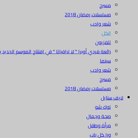
مسرح
مسلسلات رمضان 2018
شعر وادب
الكل
تلفزيون
رائعة فردي أوبرا " لا ترافياتا " في افتتاح الموسم الجديد بدا
سينما
شعر وادب
مسرح
مسلسلات رمضان 2018
لايف ستايل
توك شو
صحة وجمال
مرأة وطفل
ورا كل باب