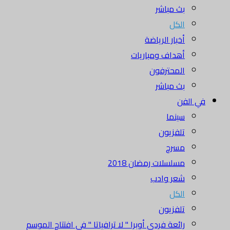
بث مباشر
الكل
أخبار الرياضة
أهداف ومباريات
المحترفون
بث مباشر
في الفن
سينما
تلفزيون
مسرح
مسلسلات رمضان 2018
شعر وادب
الكل
تلفزيون
رائعة فردي أوبرا " لا ترافياتا " في افتتاح الموسم