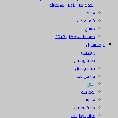
الجديد بدار الأوبرا السلطانيّة
سينما
شعر وادب
مسرح
مسلسلات رمضان 2018
لايف ستايل
توك شو
صحة وجمال
مرأة وطفل
ورا كل باب
الكل
توك شو
سيارات
صحة وجمال
غرائب وطرائف