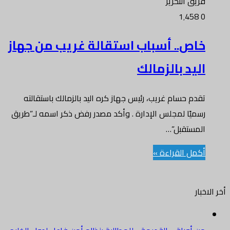
فريق التحرير
1٬458
0
خاص.. أسباب استقالة غريب من جهاز
اليد بالزمالك
تقدم حسام غريب، رئيس جهاز كره اليد بالزمالك باستقالته
رسميًا لمجلس الإدارة . وأكد مصدر رفض ذكر اسمه لـ”طريق
المستقبل”…
أكمل القراءة »
أخر الاخبار