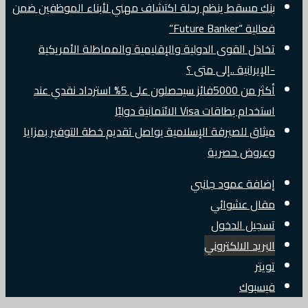
بنك مسقط ينظم رحلة اكتشاف مهني لأبناء الموظفين ضمن
فعالية “Future Banker”
تخاذل القوى الدولية والإقليمية والمماطلة الأمريكية
-الإيرانية ..إلى متى ؟
أكثر من 5000فائز سيحصلون على 5% استرداد نقدي عند
استخدام بطاقات Visa الائتمانية دوليًا
ميثاق للصيرفة الإسلامية يواصل تقديم خطة التوفير بمزايا
وعروض حصرية
إضافة عمود جانبي
مقال عشوائي
تسجيل الدخول
البريد الالكتروني
تويتر
فيسبوك