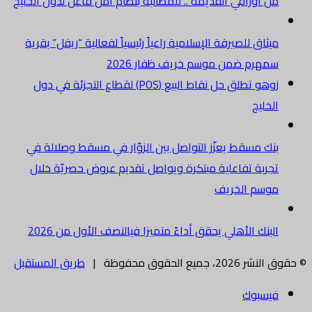
من أوراقي القديمة .. للمطالبة بنظام أمن فاعل لدول الخليج
ميثاق للصيرفة الإسلامية راعياً رئيسياً لفعالية “ريفل” بقرية
سمهرم ضمن موسم خريف ظفار 2026
زوهو تطلق حل نقاط البيع (POS) لقطاع التجزئة في دول
الخليج
بنك مسقط يعزّز التواصل بين الزوّار في مسقط وصلالة في
تجربة تفاعلية مبتكرة ويواصل تقديم عروض حصريّة خلال
موسم الخريف
البنك الأهلي يحقق أداءً متميزا فيالنصف الأول من 2026
© حقوق النشر 2026، جميع الحقوق محفوظة |
طريق المستقبل
فيسبوك