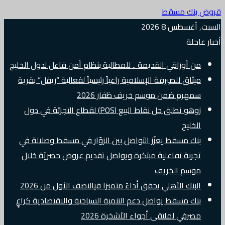
قروض بنك مسقط
السبت, أغسطس 8 2026
أخبار عاجلة
من أوراقي القديمة .. للمطالبة بنظام أمن فاعل لدول الخليج
ميثاق للصيرفة الإسلامية راعياً رئيسياً لفعالية “ريفل” بقرية
سمهرم ضمن موسم خريف ظفار 2026
زوهو تطلق حل نقاط البيع (POS) لقطاع التجزئة في دول
الخليج
بنك مسقط يعزّز التواصل بين الزوّار في مسقط وصلالة في
تجربة تفاعلية مبتكرة ويواصل تقديم عروض حصريّة خلال
موسم الخريف
البنك الأهلي يحقق أداءً متميزا فيالنصف الأول من 2026
بنك مسقط يواصل دعم التنمية السياحية والاقتصادية كراعٍ
مصرفي لملتقى أجواء الأشخرة 2026