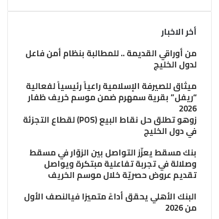
أخر الاخبار
من أوراقي القديمة .. للمطالبة بنظام أمن فاعل
لدول الخليج
ميثاق للصيرفة الإسلامية راعياً رئيسياً لفعالية
“ريفل” بقرية سمهرم ضمن موسم خريف ظفار
2026
زوهو تطلق حل نقاط البيع (POS) لقطاع التجزئة
في دول الخليج
بنك مسقط يعزّز التواصل بين الزوّار في مسقط
وصلالة في تجربة تفاعلية مبتكرة ويواصل
تقديم عروض حصريّة خلال موسم الخريف
البنك الأهلي يحقق أداءً متميزا فيالنصف الأول
من 2026