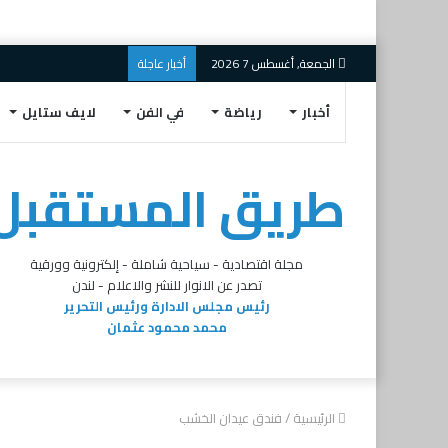
الجمعة, أغسطس 7 2026
أخبار عاجلة
أخبار
رياضة
في الفن
لايف ستايل
طريق المستقبل
مجلة اقتصادية - سياحية شاملة - إلكترونية وورقية
تصدر عن الانوار للنشر والاعلام - لندن
رئيس مجلس الادارة ورئيس التحرير
محمد محمود عثمان
الرئيسية
/
فندق عيدان الخشب