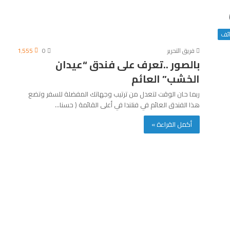
ائف
فريق التحرير
0
1٬555
بالصور ..تعرف على فندق “عيدان
الخشب” العائم
ربما حان الوقت لتعدل من ترتيب وجهاتك المفضلة للسفر وتضع
هذا الفندق العائم في فنلندا في أعلى القائمة ( حسنا…
أكمل القراءة »