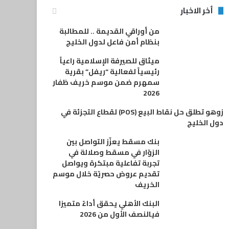
أخر الاخبار
من أوراقي القديمة .. للمطالبة
بنظام أمن فاعل لدول الخليج
ميثاق للصيرفة الإسلامية راعياً
رئيسياً لفعالية “ريفل” بقرية
سمهرم ضمن موسم خريف ظفار
2026
زوهو تطلق حل نقاط البيع (POS) لقطاع التجزئة في
دول الخليج
بنك مسقط يعزّز التواصل بين
الزوّار في مسقط وصلالة في
تجربة تفاعلية مبتكرة ويواصل
تقديم عروض حصريّة خلال موسم
الخريف
البنك الأهلي يحقق أداءً متميزا
فيالنصف الأول من 2026