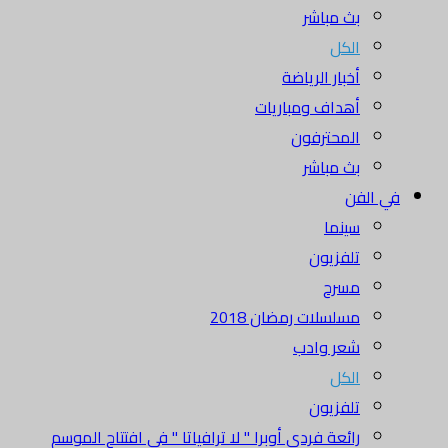
بث مباشر
الكل
أخبار الرياضة
أهداف ومباريات
المحترفون
بث مباشر
في الفن
سينما
تلفزيون
مسرح
مسلسلات رمضان 2018
شعر وادب
الكل
تلفزيون
رائعة فردي أوبرا " لا ترافياتا " في افتتاح الموسم