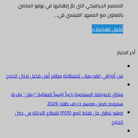
التصميم الجرافيكي التي تمّ إطلاقها في يونيو الماضي
بالتعاون مع المعهد الفرنسي في…
أكمل القراءة »
أخر الاخبار
من أوراقي القديمة .. للمطالبة بنظام أمن فاعل لدول الخليج
ميثاق للصيرفة الإسلامية راعياً رئيسياً لفعالية “ريفل” بقرية
سمهرم ضمن موسم خريف ظفار 2026
زوهو تطلق حل نقاط البيع (POS) لقطاع التجزئة في دول
الخليج