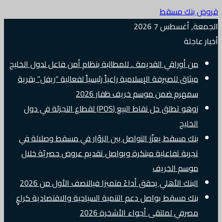
قروض بنك مسقط
الجمعة, أغسطس 7 2026
أخبار عاجلة
من أوراقي القديمة .. للمطالبة بنظام أمن فاعل لدول الخليج
ميثاق للصيرفة الإسلامية راعياً رئيسياً لفعالية “ريفل” بقرية
سمهرم ضمن موسم خريف ظفار 2026
زوهو تطلق حل نقاط البيع (POS) لقطاع التجزئة في دول
الخليج
بنك مسقط يعزّز التواصل بين الزوّار في مسقط وصلالة في
تجربة تفاعلية مبتكرة ويواصل تقديم عروض حصريّة خلال
موسم الخريف
البنك الأهلي يحقق أداءً متميزا فيالنصف الأول من 2026
بنك مسقط يواصل دعم التنمية السياحية والاقتصادية كراعٍ
مصرفي لملتقى أجواء الأشخرة 2026