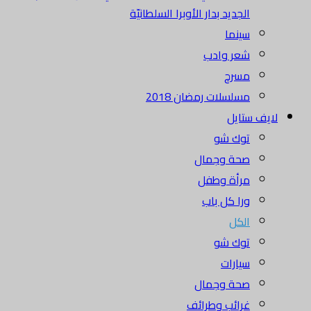
الجديد بدار الأوبرا السلطانيّة
سينما
شعر وادب
مسرح
مسلسلات رمضان 2018
لايف ستايل
توك شو
صحة وجمال
مرأة وطفل
ورا كل باب
الكل
توك شو
سيارات
صحة وجمال
غرائب وطرائف