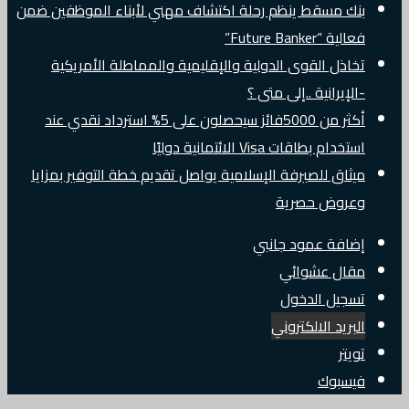
بنك مسقط ينظم رحلة اكتشاف مهني لأبناء الموظفين ضمن
فعالية “Future Banker”
تخاذل القوى الدولية والإقليمية والمماطلة الأمريكية
-الإيرانية ..إلى متى ؟
أكثر من 5000فائز سيحصلون على 5% استرداد نقدي عند
استخدام بطاقات Visa الائتمانية دوليًا
ميثاق للصيرفة الإسلامية يواصل تقديم خطة التوفير بمزايا
وعروض حصرية
إضافة عمود جانبي
مقال عشوائي
تسجيل الدخول
البريد الالكتروني
تويتر
فيسبوك