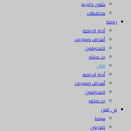
شئون خارجية
محافظات
رياضة
أخبار الرياضة
أهداف ومباريات
المحترفون
بث مباشر
الكل
أخبار الرياضة
أهداف ومباريات
المحترفون
بث مباشر
في الفن
سينما
تلفزيون