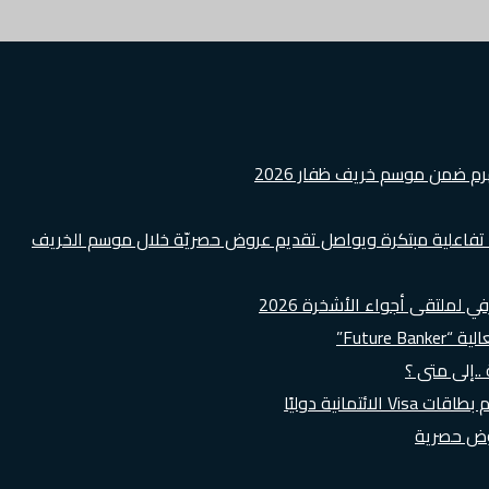
هرم ضمن موسم خريف ظفار 2026
ة تفاعلية مبتكرة ويواصل تقديم عروض حصريّة خلال موسم الخريف
لملتقى أجواء الأشخرة 2026
Futur”
..إلى متى ؟
روض حصرية