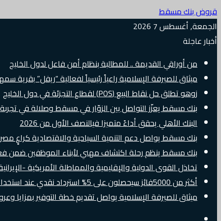
قروض بنك مسقط
الجمعة, أغسطس 7 2026
أخبار عاجلة
من أوراقي القديمة .. للمطالبة بنظام أمن فاعل لدول الخليج
ميثاق للصيرفة الإسلامية راعياً رئيسياً لفعالية “ريفل” بقرية سم
زوهو تطلق حل نقاط البيع (POS) لقطاع التجزئة في دول الخليج
بنك مسقط يعزّز التواصل بين الزوّار في مسقط وصلالة في تجرب
البنك الأهلي يحقق أداءً متميزا فيالنصف الأول من 2026
بنك مسقط يواصل دعم التنمية السياحية والاقتصادية كراعٍ مصرفي 
بنك مسقط ينظم رحلة اكتشاف مهني لأبناء الموظفين ضمن فعالية “e Banker
تخاذل القوى الدولية والإقليمية والمماطلة الأمريكية -الإيرانية 
أكثر من 5000فائز سيحصلون على 5% استرداد نقدي عند استخدام بطاقات Visa الائتمانية دوليًا
ميثاق للصيرفة الإسلامية يواصل تقديم خطة التوفير بمزايا وع
إضافة