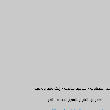
ة اقتصادية - سياحية شاملة - إلكترونية وورقية
تصدر عن الانوار للنشر والاعلام - لندن