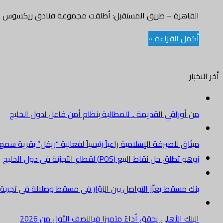
القاهرة – طريق المستقبل: أطلقت مجموعة فنادق ريكسوس م
أكمل القراءة »
أخر الاخبار
من أوراقي القديمة .. للمطالبة بنظام أمن فاعل لدول الخليج
ميثاق للصيرفة الإسلامية راعياً رئيسياً لفعالية “ريفل” بقرية سم
زوهو تطلق حل نقاط البيع (POS) لقطاع التجزئة في دول الخليج
بنك مسقط يعزّز التواصل بين الزوّار في مسقط وصلالة في تجرب
البنك الأهلي يحقق أداءً متميزا فيالنصف الأول من 2026