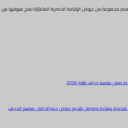
صر مجموعة من عروض الإقامة الحصرية المتميّزة لمنح ضيوفها م
هرم ضمن موسم خريف ظفار 2026
ة تفاعلية مبتكرة ويواصل تقديم عروض حصريّة خلال موسم الخريف