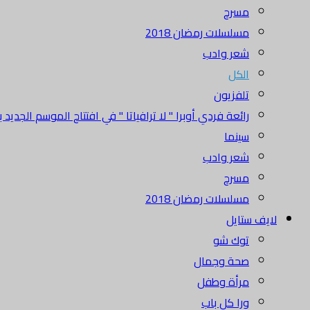
مسرح
مسلسلات رمضان 2018
شعر وادب
الكل
تلفزيون
رائعة فردي أوبرا " لا ترافياتا " في افتتاح الموسم الجديد بدا
سينما
شعر وادب
مسرح
مسلسلات رمضان 2018
لايف ستايل
توك شو
صحة وجمال
مرأة وطفل
ورا كل باب