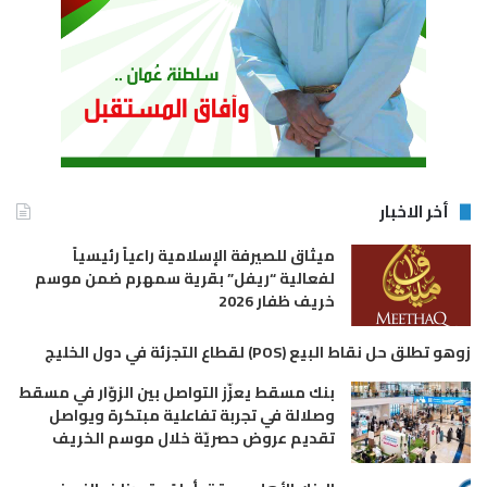
أخر الاخبار
ميثاق للصيرفة الإسلامية راعياً رئيسياً
لفعالية “ريفل” بقرية سمهرم ضمن موسم
خريف ظفار 2026
زوهو تطلق حل نقاط البيع (POS) لقطاع التجزئة في دول الخليج
بنك مسقط يعزّز التواصل بين الزوّار في مسقط
وصلالة في تجربة تفاعلية مبتكرة ويواصل
تقديم عروض حصريّة خلال موسم الخريف