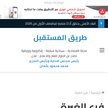
قروض بنك مسقط
البنك الأهلي يحقق أداءً متميزا فيالنصف الأول من 2026
طريق المستقبل
القائمة
مجلة اقتصادية - سياحية شاملة - إلكترونية وورقية
تصدر عن الانوار للنشر والاعلام - لندن
رئيس مجلس الادارة ورئيس التحرير
محمد محمود عثمان
الرئيسية
/
فرع الغبرة
فرع الغبرة