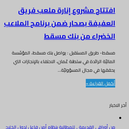
افتتاح مشروع إنارة ملعب فريق
العفيفة بصحار ضمن برنامج الملاعب
الخضراء من بنك مسقط
مسقط- طريق المستقبل : يواصل بنك مسقط، المؤسّسة
الماليّة الرائدة في سلطنة عُمان، الاحتفاء بالإنجازات التي
يحققها في مجال المسؤوليّة…
أكمل القراءة »
أخر الاخبار
من أوراقي القديمة .. للمطالبة بنظام أمن فاعل لدول الخليج