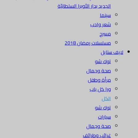
الجديد بدار الأوبرا السلطانيّة
سينما
شعر وادب
مسرح
مسلسلات رمضان 2018
لايف ستايل
توك شو
صحة وجمال
مرأة وطفل
ورا كل باب
الكل
توك شو
سيارات
صحة وجمال
غرائب وطرائف