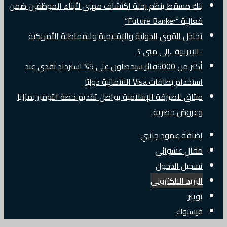
بنك مسقط ينظم رحلة اكتشاف مهني لأبناء الموظفين ضمن
فعالية “Future Banker”
تخاذل القوى الدولية والإقليمية والمماطلة الأمريكية
-الإيرانية ..إلى متى ؟
أكثر من 5000فائز سيحصلون على 5% استرداد نقدي عند
استخدام بطاقات Visa الائتمانية دوليًا
ميثاق للصيرفة الإسلامية يواصل تقديم خطة التوفير بمزايا
وعروض حصرية
إضافة عمود جانبي
مقال عشوائي
تسجيل الدخول
البريد الالكتروني
تويتر
فيسبوك