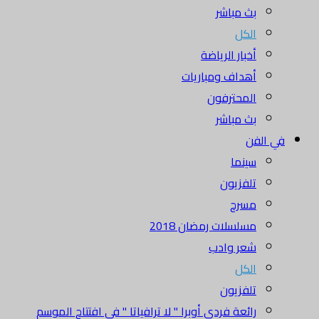
بث مباشر
الكل
أخبار الرياضة
أهداف ومباريات
المحترفون
بث مباشر
في الفن
سينما
تلفزيون
مسرح
مسلسلات رمضان 2018
شعر وادب
الكل
تلفزيون
رائعة فردي أوبرا " لا ترافياتا " في افتتاح الموسم