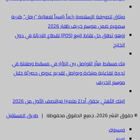
ميثاق للصيرفة الإسلامية راعياً رئيسياً لفعالية “ريفل” بقرية
سمهرم ضمن موسم خريف ظفار 2026
زوهو تطلق حل نقاط البيع (POS) لقطاع التجزئة في دول
الخليج
بنك مسقط يعزّز التواصل بين الزوّار في مسقط وصلالة في
تجربة تفاعلية مبتكرة ويواصل تقديم عروض حصريّة خلال
موسم الخريف
البنك الأهلي يحقق أداءً متميزا فيالنصف الأول من 2026
© حقوق النشر 2026، جميع الحقوق محفوظة |
طريق المستقبل
فيسبوك
تويتر