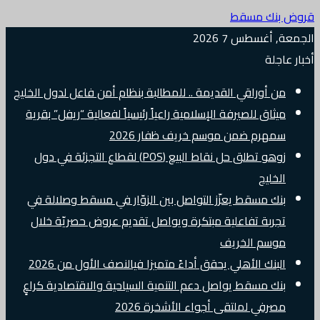
قروض بنك مسقط
الجمعة, أغسطس 7 2026
أخبار عاجلة
من أوراقي القديمة .. للمطالبة بنظام أمن فاعل لدول الخليج
ميثاق للصيرفة الإسلامية راعياً رئيسياً لفعالية “ريفل” بقرية
سمهرم ضمن موسم خريف ظفار 2026
زوهو تطلق حل نقاط البيع (POS) لقطاع التجزئة في دول
الخليج
بنك مسقط يعزّز التواصل بين الزوّار في مسقط وصلالة في
تجربة تفاعلية مبتكرة ويواصل تقديم عروض حصريّة خلال
موسم الخريف
البنك الأهلي يحقق أداءً متميزا فيالنصف الأول من 2026
بنك مسقط يواصل دعم التنمية السياحية والاقتصادية كراعٍ
مصرفي لملتقى أجواء الأشخرة 2026