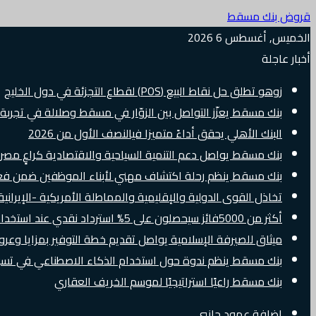
قروض بنك مسقط
الخميس, أغسطس 6 2026
أخبار عاجلة
زوهو تطلق حل نقاط البيع (POS) لقطاع التجزئة في دول الخليج
بنك مسقط يعزّز التواصل بين الزوّار في مسقط وصلالة في تجرب
البنك الأهلي يحقق أداءً متميزا فيالنصف الأول من 2026
بنك مسقط يواصل دعم التنمية السياحية والاقتصادية كراعٍ مصرفي 
بنك مسقط ينظم رحلة اكتشاف مهني لأبناء الموظفين ضمن فعالية “e Banker
تخاذل القوى الدولية والإقليمية والمماطلة الأمريكية -الإيرانية 
أكثر من 5000فائز سيحصلون على 5% استرداد نقدي عند استخدام بطاقات Visa الائتمانية دوليًا
ميثاق للصيرفة الإسلامية يواصل تقديم خطة التوفير بمزايا وع
بنك مسقط ينظم ندوة حول استخدام الذكاء الاصطناعي في تسويق
بنك مسقط راعيًا استراتيجيًا لموسم الخريف العقاري
إضافة عمود جانبي