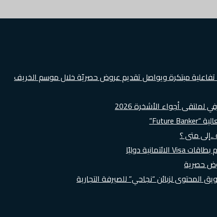
ة تفاعلية مبتكرة ويواصل تقديم عروض حصريّة خلال موسم الخريف
لملتقى أجواء الأشخرة 2026
Futur”
..إلى متى ؟
روض حصرية
 المحتوى لزبائن “نجاحي” للصيرفة التجارية