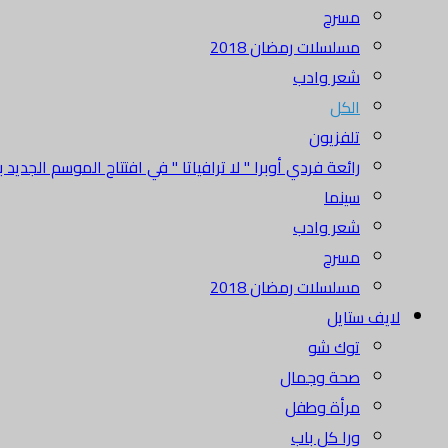
مسرح
مسلسلات رمضان 2018
شعر وادب
الكل
تلفزيون
رائعة فردي أوبرا " لا ترافياتا " في افتتاح الموسم الجديد بدا
سينما
شعر وادب
مسرح
مسلسلات رمضان 2018
لايف ستايل
توك شو
صحة وجمال
مرأة وطفل
ورا كل باب