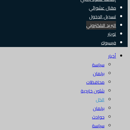
مقال عشوائي
تسجيل الدخول
البريد الالكتروني
تويتر
فيسبوك
أخبار
سياسة
برلمان
محافظات
شئون خارجية
الكل
برلمان
حوادث
سياسة