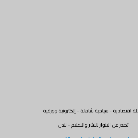
ة اقتصادية - سياحية شاملة - إلكترونية وورقية
تصدر عن الانوار للنشر والاعلام - لندن