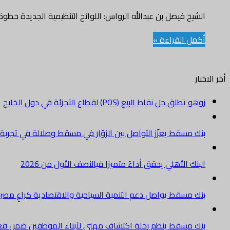
الشيخ فيصل بن عبدالله الرواس: اللوائح التنظيمية الجديدة خ
أكمل القراءة »
أخر الاخبار
زوهو تطلق حل نقاط البيع (POS) لقطاع التجزئة في دول الخليج
بنك مسقط يعزّز التواصل بين الزوّار في مسقط وصلالة في تجرب
البنك الأهلي يحقق أداءً متميزا فيالنصف الأول من 2026
بنك مسقط يواصل دعم التنمية السياحية والاقتصادية كراعٍ مصرفي 
بنك مسقط ينظم رحلة اكتشاف مهني لأبناء الموظفين ضمن فعالية “e Banker