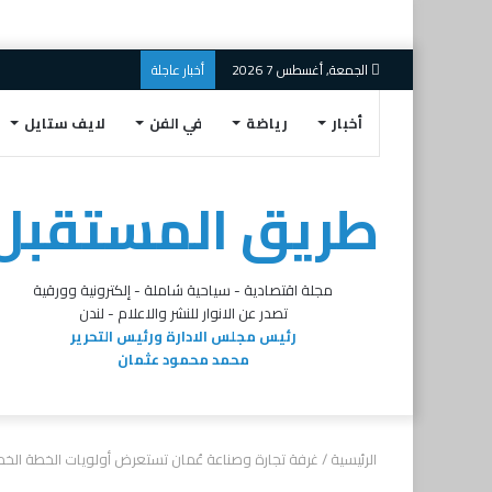
الجمعة, أغسطس 7 2026
أخبار عاجلة
أخبار
رياضة
في الفن
لايف ستايل
طريق المستقبل
مجلة اقتصادية - سياحية شاملة - إلكترونية وورقية
تصدر عن الانوار للنشر والاعلام - لندن
رئيس مجلس الادارة ورئيس التحرير
محمد محمود عثمان
الرئيسية
/
غرفة تجارة وصناعة عُمان تستعرض أولويات الخطة الخمسي