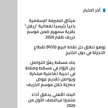
أخر الاخبار
ميثاق للصيرفة الإسلامية
راعياً رئيسياً لفعالية “ريفل”
بقرية سمهرم ضمن موسم
خريف ظفار 2026
زوهو تطلق حل نقاط البيع (POS) لقطاع
التجزئة في دول الخليج
بنك مسقط يعزّز التواصل
بين الزوّار في مسقط وصلالة
في تجربة تفاعلية مبتكرة
ويواصل تقديم عروض
حصريّة خلال موسم الخريف
البنك الأهلي يحقق أداءً
متميزا فيالنصف الأول من
2026