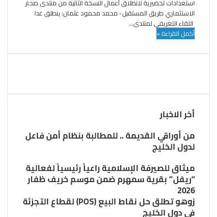
استعدادات تحضيرية لانطلاق أعمال النسخة الثانية من منتدى صحار
الاستثماري طريق المستقبل- محمد محمود عثمان: ينطلق غدا
اللقاء التعريفي لمنتدى…
أكمل القراءة »
أخر الاخبار
من أوراقي القديمة .. للمطالبة بنظام أمن فاعل
لدول الخليج
ميثاق للصيرفة الإسلامية راعياً رئيسياً لفعالية
“ريفل” بقرية سمهرم ضمن موسم خريف ظفار
2026
زوهو تطلق حل نقاط البيع (POS) لقطاع التجزئة
في دول الخليج