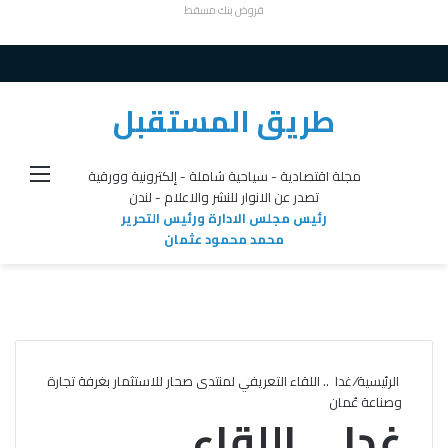
قروض بنك مسقط
طريق المستقبل
القائ
مجلة اقتصادية - سياحية شاملة - إلكترونية وورقية
تصدر عن الانوار للنشر والاعلام - لندن
رئيس مجلس الادارة ورئيس التحرير
محمد محمود عثمان
الرئيسية
/
غدا .. اللقاء التعريفي لمنتدى صحار للاستثمار بغرفة تجارة
وصناعة عُمان
غدا .. اللقاء