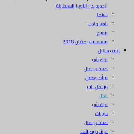
الجديد بدار الأوبرا السلطانيّة
سينما
شعر وادب
مسرح
مسلسلات رمضان 2018
لايف ستايل
توك شو
صحة وجمال
مرأة وطفل
ورا كل باب
الكل
توك شو
سيارات
صحة وجمال
غرائب وطرائف