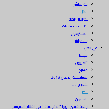
بث مباشر
الكل
أخبار الرياضة
أهداف ومباريات
المحترفون
بث مباشر
في الفن
سينما
تلفزيون
مسرح
مسلسلات رمضان 2018
شعر وادب
الكل
تلفزيون
رائعة فردي أوبرا " لا ترافياتا " في افتتاح الموسم