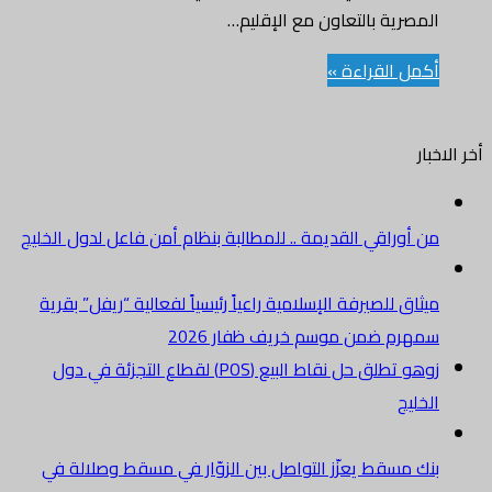
المصرية بالتعاون مع الإقليم…
أكمل القراءة »
أخر الاخبار
من أوراقي القديمة .. للمطالبة بنظام أمن فاعل لدول الخليج
ميثاق للصيرفة الإسلامية راعياً رئيسياً لفعالية “ريفل” بقرية
سمهرم ضمن موسم خريف ظفار 2026
زوهو تطلق حل نقاط البيع (POS) لقطاع التجزئة في دول
الخليج
بنك مسقط يعزّز التواصل بين الزوّار في مسقط وصلالة في