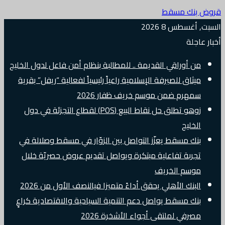
قروض بنك مسقط
السبت, أغسطس 8 2026
أخبار عاجلة
من أوراقي القديمة .. للمطالبة بنظام أمن فاعل لدول الخليج
ميثاق للصيرفة الإسلامية راعياً رئيسياً لفعالية “ريفل” بقرية
سمهرم ضمن موسم خريف ظفار 2026
زوهو تطلق حل نقاط البيع (POS) لقطاع التجزئة في دول
الخليج
بنك مسقط يعزّز التواصل بين الزوّار في مسقط وصلالة في
تجربة تفاعلية مبتكرة ويواصل تقديم عروض حصريّة خلال
موسم الخريف
البنك الأهلي يحقق أداءً متميزا فيالنصف الأول من 2026
بنك مسقط يواصل دعم التنمية السياحية والاقتصادية كراعٍ
مصرفي لملتقى أجواء الأشخرة 2026