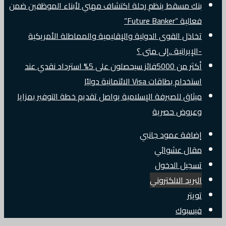
بنك مسقط ينظم رحلة اكتشاف مهني لأبناء الموظفين ضمن
فعالية “Future Banker”
تخاذل القوى الدولية والإقليمية والمماطلة الأمريكية
-الإيرانية ..إلى متى ؟
أكثر من 5000فائز سيحصلون على 5% استرداد نقدي عند
استخدام بطاقات Visa الائتمانية دوليًا
ميثاق للصيرفة الإسلامية يواصل تقديم خطة التوفير بمزايا
وعروض حصرية
إضافة عمود جانبي
مقال عشوائي
تسجيل الدخول
البريد الالكتروني
تويتر
فيسبوك