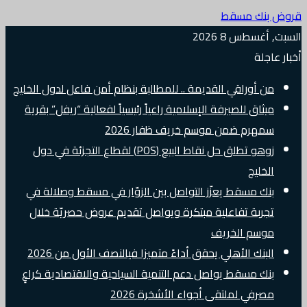
قروض بنك مسقط
السبت, أغسطس 8 2026
أخبار عاجلة
من أوراقي القديمة .. للمطالبة بنظام أمن فاعل لدول الخليج
ميثاق للصيرفة الإسلامية راعياً رئيسياً لفعالية “ريفل” بقرية
سمهرم ضمن موسم خريف ظفار 2026
زوهو تطلق حل نقاط البيع (POS) لقطاع التجزئة في دول
الخليج
بنك مسقط يعزّز التواصل بين الزوّار في مسقط وصلالة في
تجربة تفاعلية مبتكرة ويواصل تقديم عروض حصريّة خلال
موسم الخريف
البنك الأهلي يحقق أداءً متميزا فيالنصف الأول من 2026
بنك مسقط يواصل دعم التنمية السياحية والاقتصادية كراعٍ
مصرفي لملتقى أجواء الأشخرة 2026