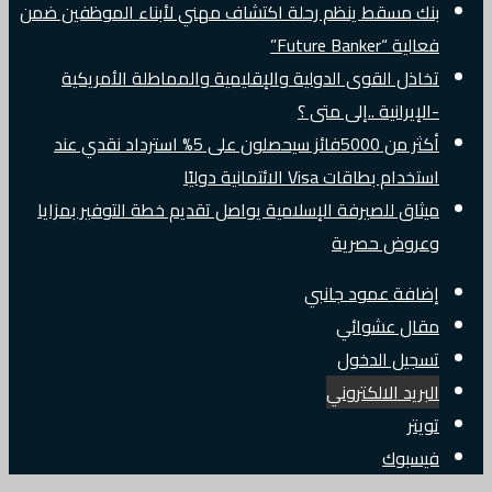
بنك مسقط ينظم رحلة اكتشاف مهني لأبناء الموظفين ضمن
فعالية “Future Banker”
تخاذل القوى الدولية والإقليمية والمماطلة الأمريكية
-الإيرانية ..إلى متى ؟
أكثر من 5000فائز سيحصلون على 5% استرداد نقدي عند
استخدام بطاقات Visa الائتمانية دوليًا
ميثاق للصيرفة الإسلامية يواصل تقديم خطة التوفير بمزايا
وعروض حصرية
إضافة عمود جانبي
مقال عشوائي
تسجيل الدخول
البريد الالكتروني
تويتر
فيسبوك