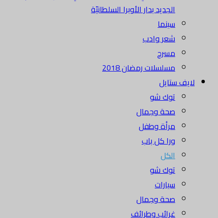
الجديد بدار الأوبرا السلطانيّة
سينما
شعر وادب
مسرح
مسلسلات رمضان 2018
لايف ستايل
توك شو
صحة وجمال
مرأة وطفل
ورا كل باب
الكل
توك شو
سيارات
صحة وجمال
غرائب وطرائف