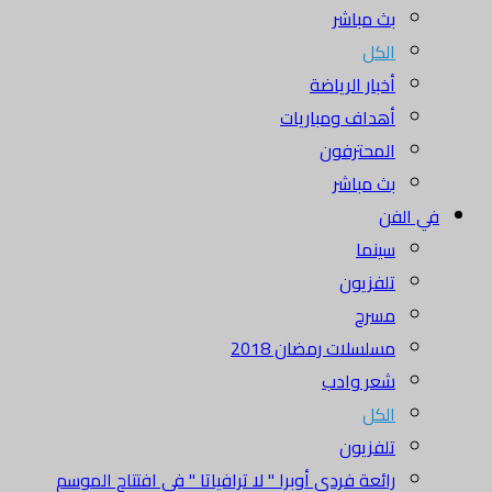
بث مباشر
الكل
أخبار الرياضة
أهداف ومباريات
المحترفون
بث مباشر
في الفن
سينما
تلفزيون
مسرح
مسلسلات رمضان 2018
شعر وادب
الكل
تلفزيون
رائعة فردي أوبرا " لا ترافياتا " في افتتاح الموسم