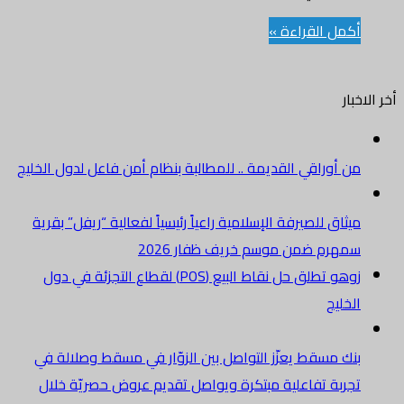
أكمل القراءة »
أخر الاخبار
من أوراقي القديمة .. للمطالبة بنظام أمن فاعل لدول الخليج
ميثاق للصيرفة الإسلامية راعياً رئيسياً لفعالية “ريفل” بقرية
سمهرم ضمن موسم خريف ظفار 2026
زوهو تطلق حل نقاط البيع (POS) لقطاع التجزئة في دول
الخليج
بنك مسقط يعزّز التواصل بين الزوّار في مسقط وصلالة في
تجربة تفاعلية مبتكرة ويواصل تقديم عروض حصريّة خلال