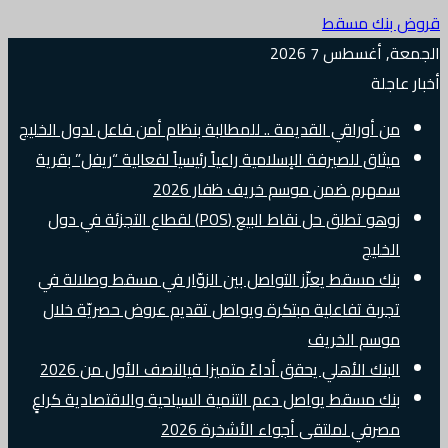
قروض بنك مسقط
الجمعة, أغسطس 7 2026
أخبار عاجلة
من أوراقي القديمة .. للمطالبة بنظام أمن فاعل لدول الخليج
ميثاق للصيرفة الإسلامية راعياً رئيسياً لفعالية “ريفل” بقرية
سمهرم ضمن موسم خريف ظفار 2026
زوهو تطلق حل نقاط البيع (POS) لقطاع التجزئة في دول
الخليج
بنك مسقط يعزّز التواصل بين الزوّار في مسقط وصلالة في
تجربة تفاعلية مبتكرة ويواصل تقديم عروض حصريّة خلال
موسم الخريف
البنك الأهلي يحقق أداءً متميزا فيالنصف الأول من 2026
بنك مسقط يواصل دعم التنمية السياحية والاقتصادية كراعٍ
مصرفي لملتقى أجواء الأشخرة 2026