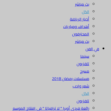
بث مباشر
الكل
أخبار الرياضة
أهداف ومباريات
المحترفون
بث مباشر
في الفن
سينما
تلفزيون
مسرح
مسلسلات رمضان 2018
شعر وادب
الكل
تلفزيون
رائعة فردي أوبرا " لا ترافياتا " في افتتاح الموسم