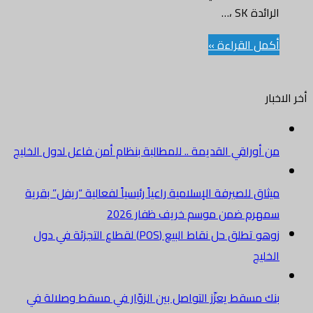
الرائدة SK ،…
أكمل القراءة »
أخر الاخبار
من أوراقي القديمة .. للمطالبة بنظام أمن فاعل لدول الخليج
ميثاق للصيرفة الإسلامية راعياً رئيسياً لفعالية “ريفل” بقرية
سمهرم ضمن موسم خريف ظفار 2026
زوهو تطلق حل نقاط البيع (POS) لقطاع التجزئة في دول
الخليج
بنك مسقط يعزّز التواصل بين الزوّار في مسقط وصلالة في