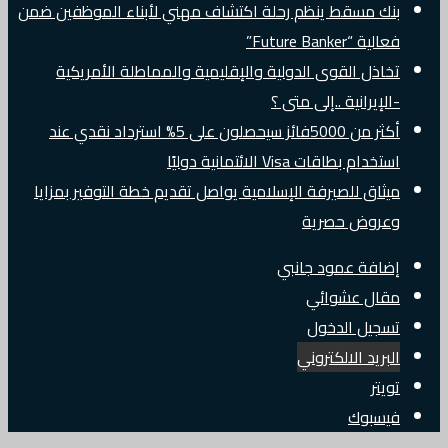
بنك مسقط ينظم رحلة اكتشاف مهني لأبناء الموظفين ضمن
فعالية “Future Banker”
تخاذل القوى الدولية والإقليمية والمماطلة الأمريكية
-الإيرانية ..إلى متى ؟
أكثر من 5000فائز سيحصلون على 5% استرداد نقدي عند
استخدام بطاقات Visa الائتمانية دوليًا
ميثاق للصيرفة الإسلامية يواصل تقديم خطة التوفير بمزايا
وعروض حصرية
إضافة عمود جانبي
مقال عشوائي
تسجيل الدخول
البريد الالكتروني
تويتر
فيسبوك