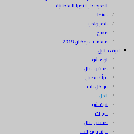
الجديد بدار الأوبرا السلطانيّة
سينما
شعر وادب
مسرح
مسلسلات رمضان 2018
لايف ستايل
توك شو
صحة وجمال
مرأة وطفل
ورا كل باب
الكل
توك شو
سيارات
صحة وجمال
غرائب وطرائف