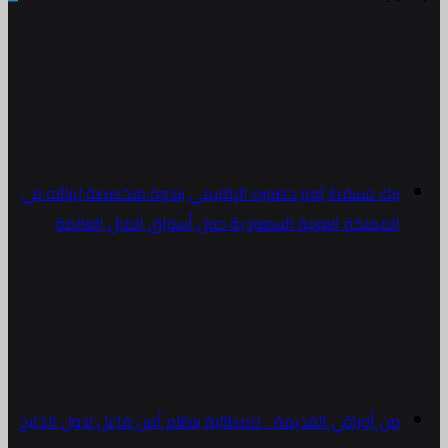
بنك مسقط يُعزز حضوره الإقليمي بندوة متخصصة لزبائنه في
المملكة العربية السعودية حول أسواق المال العالمة
من أوراقي القديمة .. للمطالبة بنظام أمن فاعل لدول الخليج