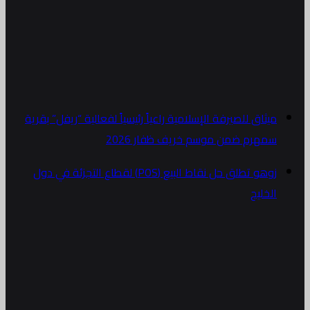
ميثاق للصيرفة الإسلامية راعياً رئيسياً لفعالية “ريفل” بقرية
سمهرم ضمن موسم خريف ظفار 2026
زوهو تطلق حل نقاط البيع (POS) لقطاع التجزئة في دول
الخليج