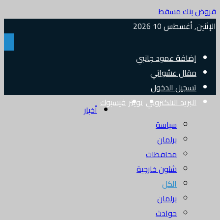
قروض بنك مسقط
الإثنين, أغسطس 10 2026
إضافة عمود جانبي
مقال عشوائي
تسجيل الدخول
البريد الالكتروني
تويتر
فيسبوك
أخبار
سياسة
برلمان
محافظات
شئون خارجية
الكل
برلمان
حوادث