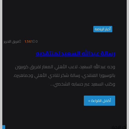
أخبار الرياضة
0
1٬561
فريق التحرير
رسالة عبدالله السعيد لمنتقديه
وجه عبدالله السعيد، لاعب الأهلي المعار لفريق كوبيون
بالوسيورا الفنلندي، رسالة شكر للنادي الأهلي وجماهيره.
وكتب السعيد عبر حسابه الشخصي…
أكمل القراءة »
أخر الاخبار