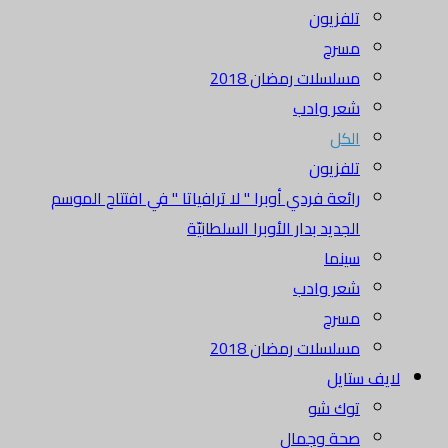
تلفزيون
مسرح
مسلسلات رمضان 2018
شعر وادب
الكل
تلفزيون
رائعة فردي أوبرا " لا ترافياتا " في افتتاح الموسم
الجديد بدار الأوبرا السلطانيّة
سينما
شعر وادب
مسرح
مسلسلات رمضان 2018
لايف ستايل
توك شو
صحة وجمال