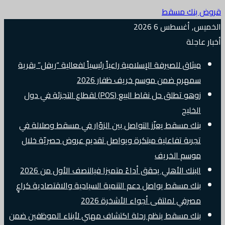
قروض بنك مسقط
الخميس, أغسطس 6 2026
أخبار عاجلة
ميثاق للصيرفة الإسلامية راعياً رئيسياً لفعالية “ريفل” بقرية
سمهرم ضمن موسم خريف ظفار 2026
زوهو تطلق حل نقاط البيع (POS) لقطاع التجزئة في دول
الخليج
بنك مسقط يعزّز التواصل بين الزوّار في مسقط وصلالة في
تجربة تفاعلية مبتكرة ويواصل تقديم عروض حصريّة خلال
موسم الخريف
البنك الأهلي يحقق أداءً متميزا فيالنصف الأول من 2026
بنك مسقط يواصل دعم التنمية السياحية والاقتصادية كراعٍ
مصرفي لملتقى أجواء الأشخرة 2026
بنك مسقط ينظم رحلة اكتشاف مهني لأبناء الموظفين ضمن