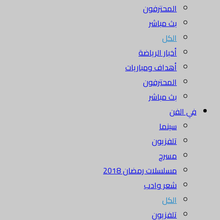
المحترفون
بث مباشر
الكل
أخبار الرياضة
أهداف ومباريات
المحترفون
بث مباشر
في الفن
سينما
تلفزيون
مسرح
مسلسلات رمضان 2018
شعر وادب
الكل
تلفزيون