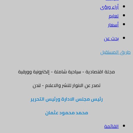
أراء ورؤى
تعليم
أسعار
بحث عن
طريق المستقبل
مجلة اقتصادية - سياحية شاملة - إلكترونية وورقية
تصدر عن الانوار للنشر والاعلام - لندن
رئيس مجلس الادارة ورئيس التحرير
محمد محمود عثمان
القائمة