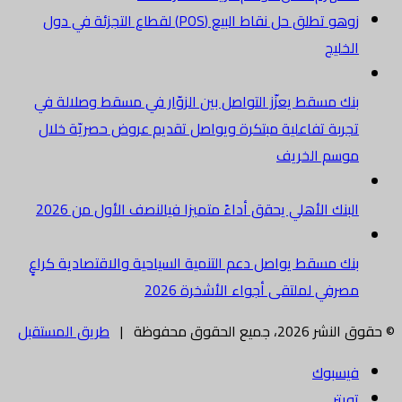
زوهو تطلق حل نقاط البيع (POS) لقطاع التجزئة في دول
الخليج
بنك مسقط يعزّز التواصل بين الزوّار في مسقط وصلالة في
تجربة تفاعلية مبتكرة ويواصل تقديم عروض حصريّة خلال
موسم الخريف
البنك الأهلي يحقق أداءً متميزا فيالنصف الأول من 2026
بنك مسقط يواصل دعم التنمية السياحية والاقتصادية كراعٍ
مصرفي لملتقى أجواء الأشخرة 2026
© حقوق النشر 2026، جميع الحقوق محفوظة |
طريق المستقبل
فيسبوك
تويتر