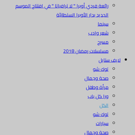
رائعة فردي أوبرا " لا ترافياتا " في افتتاح الموسم
الجديد بدار الأوبرا السلطانيّة
سينما
شعر وادب
مسرح
مسلسلات رمضان 2018
لايف ستايل
توك شو
صحة وجمال
مرأة وطفل
ورا كل باب
الكل
توك شو
سيارات
صحة وجمال