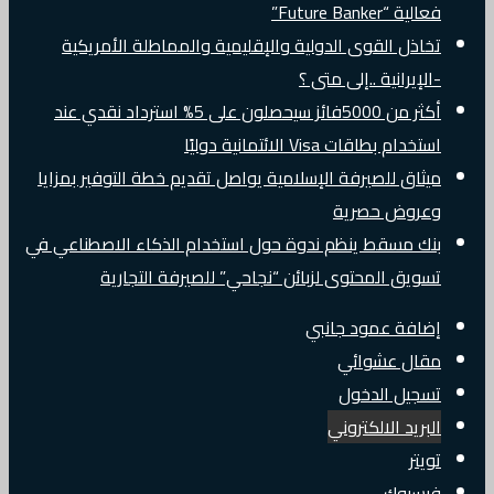
فعالية “Future Banker”
تخاذل القوى الدولية والإقليمية والمماطلة الأمريكية
-الإيرانية ..إلى متى ؟
أكثر من 5000فائز سيحصلون على 5% استرداد نقدي عند
استخدام بطاقات Visa الائتمانية دوليًا
ميثاق للصيرفة الإسلامية يواصل تقديم خطة التوفير بمزايا
وعروض حصرية
بنك مسقط ينظم ندوة حول استخدام الذكاء الاصطناعي في
تسويق المحتوى لزبائن “نجاحي” للصيرفة التجارية
إضافة عمود جانبي
مقال عشوائي
تسجيل الدخول
البريد الالكتروني
تويتر
فيسبوك