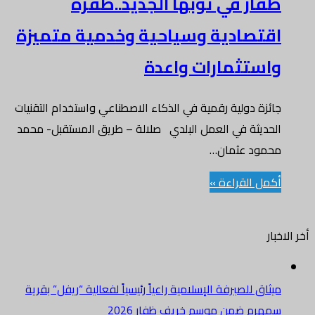
ظفار في ثوبها الجديد..طفرة
اقتصادية وسياحية وخدمية متميزة
واستثمارات واعدة
جائزة دولية رقمية في الذكاء الاصطناعي واستخدام التقنيات
الحديثة في العمل البلدي صلالة – طريق المستقبل- محمد
محمود عثمان…
أكمل القراءة »
أخر الاخبار
ميثاق للصيرفة الإسلامية راعياً رئيسياً لفعالية “ريفل” بقرية
سمهرم ضمن موسم خريف ظفار 2026