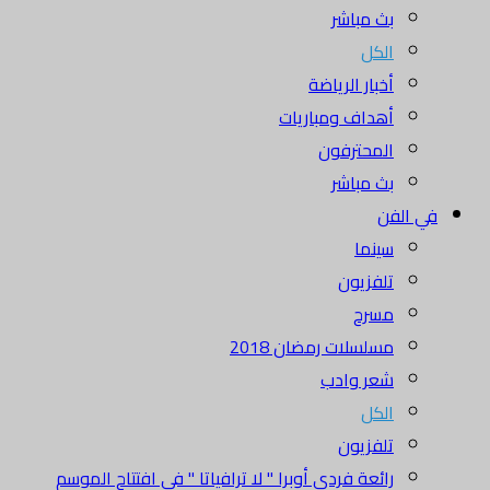
بث مباشر
الكل
أخبار الرياضة
أهداف ومباريات
المحترفون
بث مباشر
في الفن
سينما
تلفزيون
مسرح
مسلسلات رمضان 2018
شعر وادب
الكل
تلفزيون
رائعة فردي أوبرا " لا ترافياتا " في افتتاح الموسم