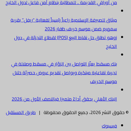
من أوراقي القديمة .. للمطالبة بنظام أمن فاعل لدول الخليج
ميثاق للصيرفة الإسلامية راعياً رئيسياً لفعالية “ريفل” بقرية
سمهرم ضمن موسم خريف ظفار 2026
زوهو تطلق حل نقاط البيع (POS) لقطاع التجزئة في دول
الخليج
بنك مسقط يعزّز التواصل بين الزوّار في مسقط وصلالة في
تجربة تفاعلية مبتكرة ويواصل تقديم عروض حصريّة خلال
موسم الخريف
البنك الأهلي يحقق أداءً متميزا فيالنصف الأول من 2026
© حقوق النشر 2026، جميع الحقوق محفوظة |
طريق المستقبل
فيسبوك