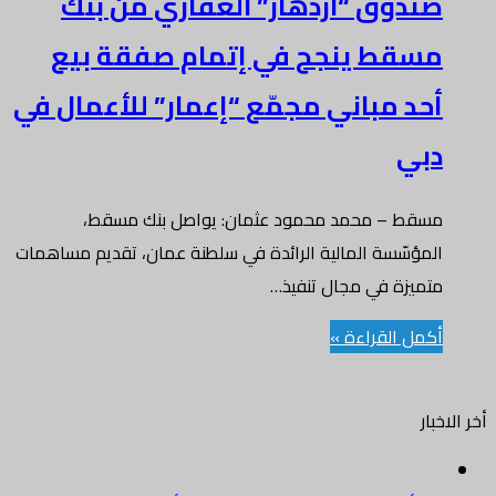
صندوق “ازدهار” العقاري من بنك
مسقط ينجح في إتمام صفقة بيع
أحد مباني مجمّع “إعمار” للأعمال في
دبي
مسقط – محمد محمود عثمان: يواصل بنك مسقط،
المؤسّسة المالية الرائدة في سلطنة عمان، تقديم مساهمات
متميزة في مجال تنفيذ…
أكمل القراءة »
أخر الاخبار