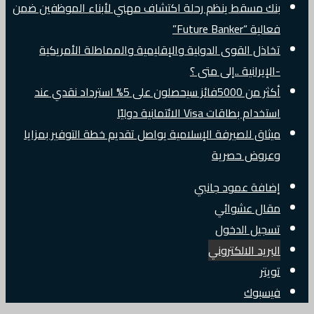
بنك مسقط ينظم رحلة اكتشاف مهني لأبناء الموظفين ضمن
فعالية “Future Banker”
تخاذل القوى الدولية والإقليمية والمماطلة الأمريكية
-الإيرانية ..إلى متى ؟
أكثر من 5000فائز سيحصلون على 5% استرداد نقدي عند
استخدام بطاقات Visa الائتمانية دوليًا
ميثاق للصيرفة الإسلامية يواصل تقديم خطة التوفير بمزايا
وعروض حصرية
إضافة عمود جانبي
مقال عشوائي
تسجيل الدخول
البريد الالكتروني
تويتر
فيسبوك