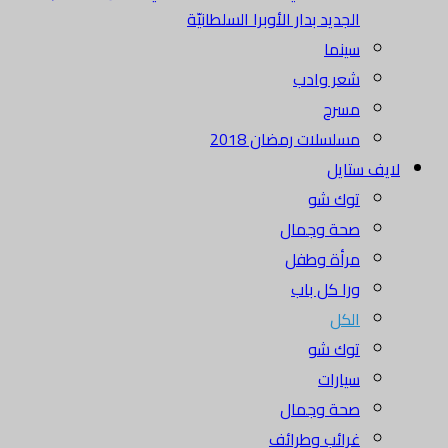
الجديد بدار الأوبرا السلطانيّة
سينما
شعر وادب
مسرح
مسلسلات رمضان 2018
لايف ستايل
توك شو
صحة وجمال
مرأة وطفل
ورا كل باب
الكل
توك شو
سيارات
صحة وجمال
غرائب وطرائف