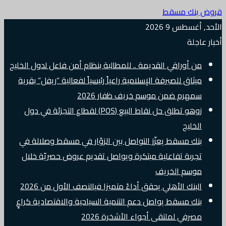
قروض بنك مسقط
الأحد, أغسطس 9 2026
أخبار عاجلة
من أوراقي القديمة .. للمطالبة بنظام أمن فاعل لدول الخليج
ميثاق للصيرفة الإسلامية راعياً رئيسياً لفعالية “ريفل” بقرية
سمهرم ضمن موسم خريف ظفار 2026
زوهو تطلق حل نقاط البيع (POS) لقطاع التجزئة في دول
الخليج
بنك مسقط يعزّز التواصل بين الزوّار في مسقط وصلالة في
تجربة تفاعلية مبتكرة ويواصل تقديم عروض حصريّة خلال
موسم الخريف
البنك الأهلي يحقق أداءً متميزا فيالنصف الأول من 2026
بنك مسقط يواصل دعم التنمية السياحية والاقتصادية كراعٍ
مصرفي لملتقى أجواء الأشخرة 2026