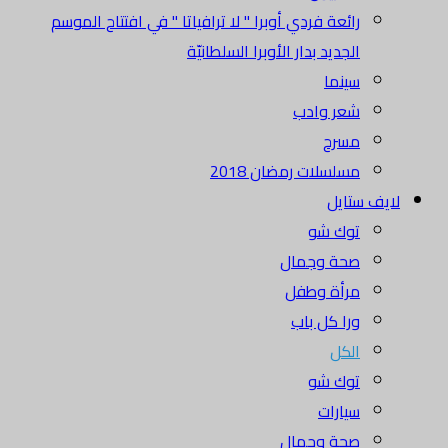
رائعة فردي أوبرا " لا ترافياتا " في افتتاح الموسم
الجديد بدار الأوبرا السلطانيّة
سينما
شعر وادب
مسرح
مسلسلات رمضان 2018
لايف ستايل
توك شو
صحة وجمال
مرأة وطفل
ورا كل باب
الكل
توك شو
سيارات
صحة وجمال