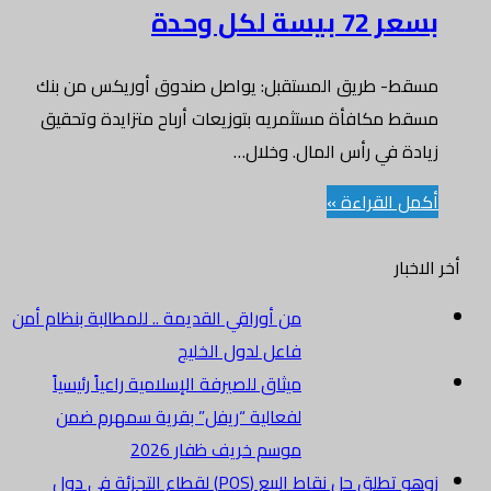
بسعر 72 بيسة لكل وحدة
مسقط- طريق المستقبل: يواصل صندوق أوريكس من بنك
مسقط مكافأة مستثمريه بتوزيعات أرباح متزايدة وتحقيق
زيادة في رأس المال. وخلال…
أكمل القراءة »
أخر الاخبار
من أوراقي القديمة .. للمطالبة بنظام أمن
فاعل لدول الخليج
ميثاق للصيرفة الإسلامية راعياً رئيسياً
لفعالية “ريفل” بقرية سمهرم ضمن
موسم خريف ظفار 2026
زوهو تطلق حل نقاط البيع (POS) لقطاع التجزئة في دول