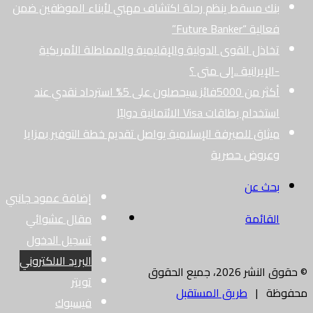
بنك مسقط ينظم رحلة اكتشاف مهني لأبناء الموظفين ضمن
فعالية “Future Banker”
تخاذل القوى الدولية والإقليمية والمماطلة الأمريكية
-الإيرانية ..إلى متى ؟
أكثر من 5000فائز سيحصلون على 5% استرداد نقدي عند
استخدام بطاقات Visa الائتمانية دوليًا
ميثاق للصيرفة الإسلامية يواصل تقديم خطة التوفير بمزايا
وعروض حصرية
بحث عن
إضافة عمود جانبي
القائمة
مقال عشوائي
تسجيل الدخول
البريد الالكتروني
© حقوق النشر 2026، جميع الحقوق
تويتر
محفوظة |
طريق المستقبل
فيسبوك