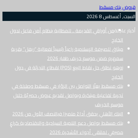
قروض بنك مسقط
السبت, أغسطس 8 2026
أخبار عاجلة
من أوراقي القديمة .. للمطالبة بنظام أمن فاعل لدول
الخليج
ميثاق للصيرفة الإسلامية راعياً رئيسياً لفعالية “ريفل” بقرية
سمهرم ضمن موسم خريف ظفار 2026
زوهو تطلق حل نقاط البيع (POS) لقطاع التجزئة في دول
الخليج
بنك مسقط يعزّز التواصل بين الزوّار في مسقط وصلالة في
تجربة تفاعلية مبتكرة ويواصل تقديم عروض حصريّة خلال
موسم الخريف
البنك الأهلي يحقق أداءً متميزا فيالنصف الأول من 2026
بنك مسقط يواصل دعم التنمية السياحية والاقتصادية كراعٍ
مصرفي لملتقى أجواء الأشخرة 2026