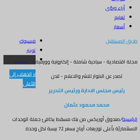
أراء ورؤى
تعليم
أسعار
طريق المستقبل
فيسبوك
تويتر
البريد الالكتروني
مجلة اقتصادية - سياحية شاملة - إلكترونية وورقية
زر الذهاب إلى
تصدر عن الانوار للنشر والاعلام - لندن
الأعلى
رئيس مجلس الادارة ورئيس التحرير
محمد محمود عثمان
الرئيسية
/
صندوق أوريكس من بنك مسقط يكافئ حملة الوحدات
الاستثماريّة بأعلى توزيعات أرباح بسعر 72 بيسة لكل وحدة