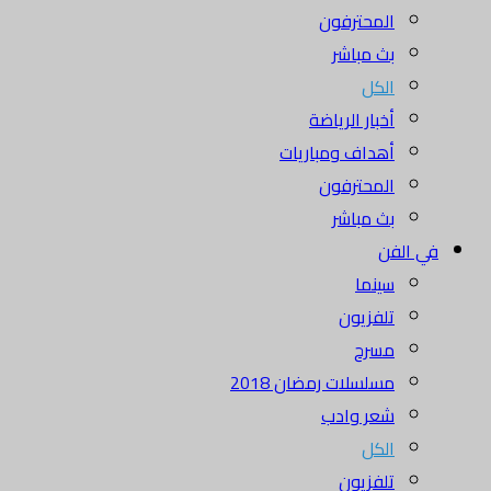
المحترفون
بث مباشر
الكل
أخبار الرياضة
أهداف ومباريات
المحترفون
بث مباشر
في الفن
سينما
تلفزيون
مسرح
مسلسلات رمضان 2018
شعر وادب
الكل
تلفزيون