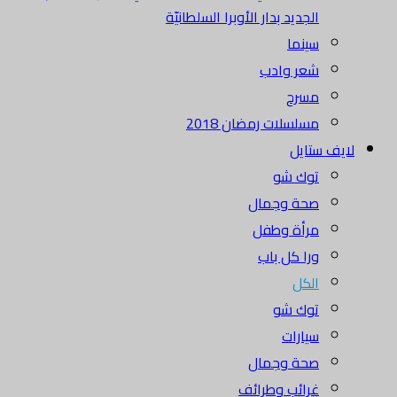
الجديد بدار الأوبرا السلطانيّة
سينما
شعر وادب
مسرح
مسلسلات رمضان 2018
لايف ستايل
توك شو
صحة وجمال
مرأة وطفل
ورا كل باب
الكل
توك شو
سيارات
صحة وجمال
غرائب وطرائف