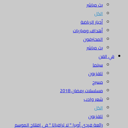
بث مباشر
الكل
أخبار الرياضة
أهداف ومباريات
المحترفون
بث مباشر
في الفن
سينما
تلفزيون
مسرح
مسلسلات رمضان 2018
شعر وادب
الكل
تلفزيون
رائعة فردي أوبرا " لا ترافياتا " في افتتاح الموسم