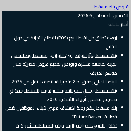
قروض بنك مسقط
الخميس, أغسطس 6 2026
أخبار عاجلة
زوهو تطلق حل نقاط البيع (POS) لقطاع التجزئة في دول
الخليج
بنك مسقط يعزّز التواصل بين الزوّار في مسقط وصلالة في
تجربة تفاعلية مبتكرة ويواصل تقديم عروض حصريّة خلال
موسم الخريف
البنك الأهلي يحقق أداءً متميزا فيالنصف الأول من 2026
بنك مسقط يواصل دعم التنمية السياحية والاقتصادية كراعٍ
مصرفي لملتقى أجواء الأشخرة 2026
بنك مسقط ينظم رحلة اكتشاف مهني لأبناء الموظفين ضمن
فعالية “Future Banker”
تخاذل القوى الدولية والإقليمية والمماطلة الأمريكية