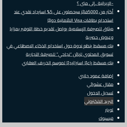
-الإيرانية ..إلى متى ؟
أكثر من 5000فائز سيحصلون على 5% استرداد نقدي عند
استخدام بطاقات Visa الائتمانية دوليًا
ميثاق للصيرفة الإسلامية يواصل تقديم خطة التوفير بمزايا
وعروض حصرية
بنك مسقط ينظم ندوة حول استخدام الذكاء الاصطناعي في
تسويق المحتوى لزبائن “نجاحي” للصيرفة التجارية
بنك مسقط راعيًا استراتيجيًا لموسم الخريف العقاري
إضافة عمود جانبي
مقال عشوائي
تسجيل الدخول
البريد الالكتروني
تويتر
فيسبوك