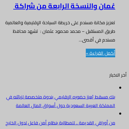
عُمان والنسخة الرابعة من شراكة
تعزيز مكانة مسندم على خريطة السياحة الإقليمية والعالمية
طريق المستقبل – محمد محمود عثمان : تشهد محافظ
مسندم في أقصى…
أكمل القراءة »
أخر الاخبار
بنك مسقط يُعزز حضوره الإقليمي بندوة متخصصة لزبائنه في
المملكة العربية السعودية حول أسواق المال العالمة
من أوراقي القديمة .. للمطالبة بنظام أمن فاعل لدول الخليج