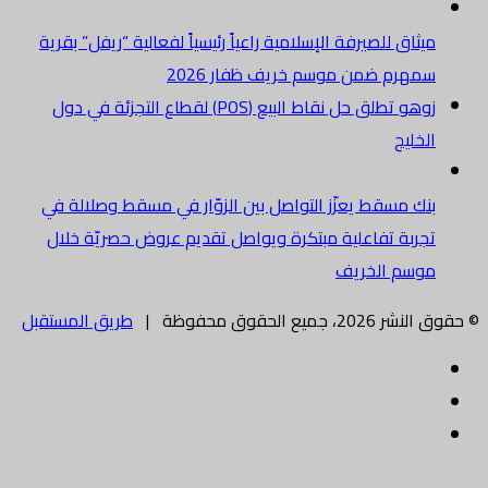
ميثاق للصيرفة الإسلامية راعياً رئيسياً لفعالية “ريفل” بقرية
سمهرم ضمن موسم خريف ظفار 2026
زوهو تطلق حل نقاط البيع (POS) لقطاع التجزئة في دول
الخليج
بنك مسقط يعزّز التواصل بين الزوّار في مسقط وصلالة في
تجربة تفاعلية مبتكرة ويواصل تقديم عروض حصريّة خلال
موسم الخريف
© حقوق النشر 2026، جميع الحقوق محفوظة |
طريق المستقبل
فيسبوك
تويتر
البريد
الالكتروني
زر