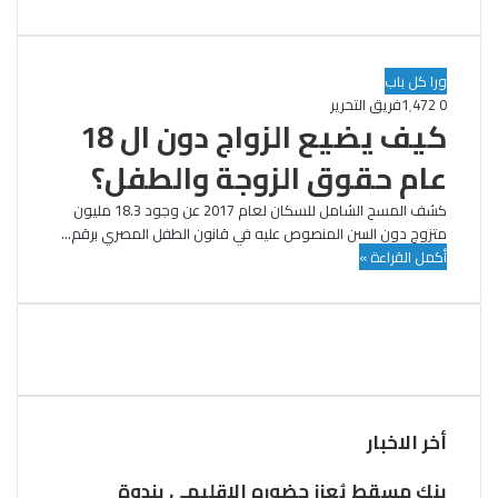
ورا كل باب
0
1٬472
فريق التحرير
كيف يضيع الزواج دون ال 18
عام حقوق الزوجة والطفل؟
كشف المسح الشامل للسكان لعام 2017 عن وجود 18.3 مليون
متزوج دون السن المنصوص عليه في قانون الطفل المصري برقم…
أكمل القراءة »
أخر الاخبار
بنك مسقط يُعزز حضوره الإقليمي بندوة