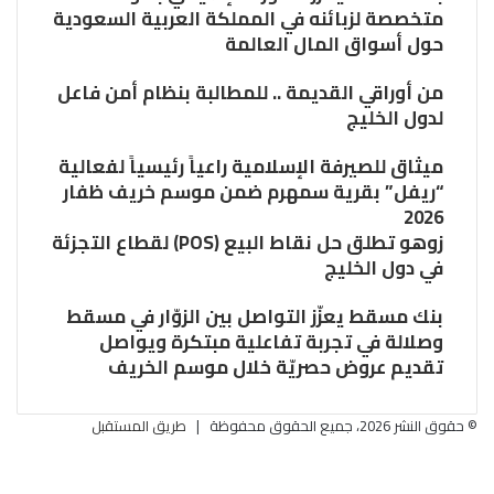
متخصصة لزبائنه في المملكة العربية السعودية
حول أسواق المال العالمة
من أوراقي القديمة .. للمطالبة بنظام أمن فاعل
لدول الخليج
ميثاق للصيرفة الإسلامية راعياً رئيسياً لفعالية
“ريفل” بقرية سمهرم ضمن موسم خريف ظفار
2026
زوهو تطلق حل نقاط البيع (POS) لقطاع التجزئة
في دول الخليج
بنك مسقط يعزّز التواصل بين الزوّار في مسقط
وصلالة في تجربة تفاعلية مبتكرة ويواصل
تقديم عروض حصريّة خلال موسم الخريف
© حقوق النشر 2026، جميع الحقوق محفوظة |
طريق المستقبل
فيسبوك
تويتر