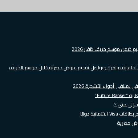
هرم ضمن موسم خريف ظفار 2026
ة تفاعلية مبتكرة ويواصل تقديم عروض حصريّة خلال موسم الخريف
لملتقى أجواء الأشخرة 2026
Futur”
..إلى متى ؟
روض حصرية