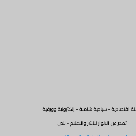
ة اقتصادية - سياحية شاملة - إلكترونية وورقية
تصدر عن الانوار للنشر والاعلام - لندن