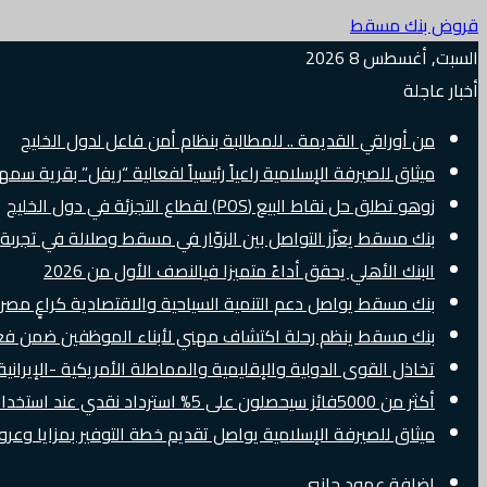
قروض بنك مسقط
السبت, أغسطس 8 2026
أخبار عاجلة
من أوراقي القديمة .. للمطالبة بنظام أمن فاعل لدول الخليج
ميثاق للصيرفة الإسلامية راعياً رئيسياً لفعالية “ريفل” بقرية سم
زوهو تطلق حل نقاط البيع (POS) لقطاع التجزئة في دول الخليج
بنك مسقط يعزّز التواصل بين الزوّار في مسقط وصلالة في تجرب
البنك الأهلي يحقق أداءً متميزا فيالنصف الأول من 2026
بنك مسقط يواصل دعم التنمية السياحية والاقتصادية كراعٍ مصرفي 
بنك مسقط ينظم رحلة اكتشاف مهني لأبناء الموظفين ضمن فعالية “e Banker
تخاذل القوى الدولية والإقليمية والمماطلة الأمريكية -الإيرانية 
أكثر من 5000فائز سيحصلون على 5% استرداد نقدي عند استخدام بطاقات Visa الائتمانية دوليًا
ميثاق للصيرفة الإسلامية يواصل تقديم خطة التوفير بمزايا وع
إضافة عمود جانبي