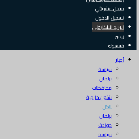
مقال عشوائي
تسجيل الدخول
البريد الالكتروني
تويتر
فيسبوك
أخبار
سياسة
برلمان
محافظات
شئون خارجية
الكل
برلمان
حوادث
سياسة