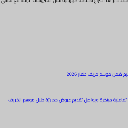
تحدة براءة اختراع لكمامة كهربائية لقتل الفيروسات، تزامناً مع تفش
هرم ضمن موسم خريف ظفار 2026
ة تفاعلية مبتكرة ويواصل تقديم عروض حصريّة خلال موسم الخريف