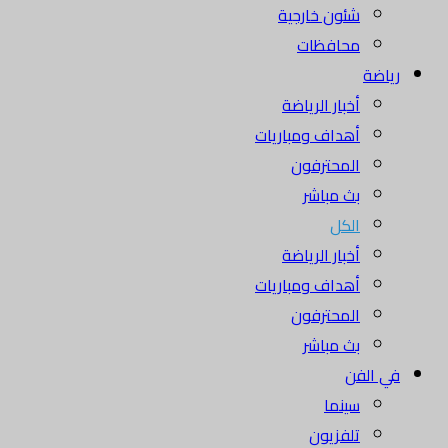
شئون خارجية
محافظات
رياضة
أخبار الرياضة
أهداف ومباريات
المحترفون
بث مباشر
الكل
أخبار الرياضة
أهداف ومباريات
المحترفون
بث مباشر
في الفن
سينما
تلفزيون