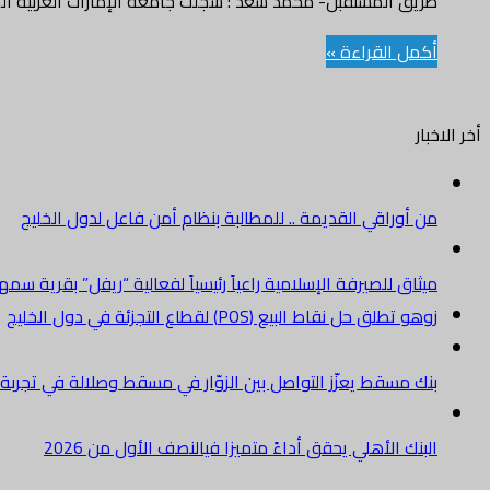
طريق المستقبل- محمد سعد : سجلت جامعة الإمارات العربية الم
أكمل القراءة »
أخر الاخبار
من أوراقي القديمة .. للمطالبة بنظام أمن فاعل لدول الخليج
ميثاق للصيرفة الإسلامية راعياً رئيسياً لفعالية “ريفل” بقرية سم
زوهو تطلق حل نقاط البيع (POS) لقطاع التجزئة في دول الخليج
بنك مسقط يعزّز التواصل بين الزوّار في مسقط وصلالة في تجرب
البنك الأهلي يحقق أداءً متميزا فيالنصف الأول من 2026