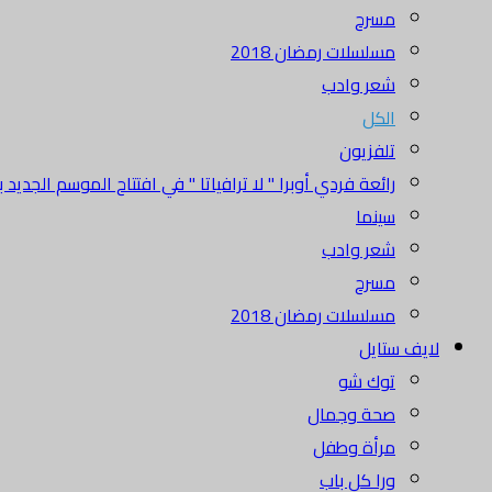
مسرح
مسلسلات رمضان 2018
شعر وادب
الكل
تلفزيون
رائعة فردي أوبرا " لا ترافياتا " في افتتاح الموسم الجديد بدا
سينما
شعر وادب
مسرح
مسلسلات رمضان 2018
لايف ستايل
توك شو
صحة وجمال
مرأة وطفل
ورا كل باب