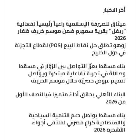
أخر الاخبار
ميثاق للصيرفة الإسلامية راعياً رئيسياً لفعالية
“ريفل” بقرية سمهرم ضمن موسم خريف ظفار
2026
زوهو تطلق حل نقاط البيع (POS) لقطاع التجزئة
في دول الخليج
بنك مسقط يعزّز التواصل بين الزوّار في مسقط
وصلالة في تجربة تفاعلية مبتكرة ويواصل
تقديم عروض حصريّة خلال موسم الخريف
البنك الأهلي يحقق أداءً متميزا فيالنصف الأول
من 2026
بنك مسقط يواصل دعم التنمية السياحية
والاقتصادية كراعٍ مصرفي لملتقى أجواء
الأشخرة 2026