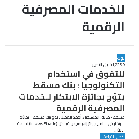
للخدمات المصرفية
الرقمية
بنوك
0
1٬235
فريق التحرير
للتفوق في استخدام
التكنولوجيا : بنك مسقط
يتوّج بجائزة الابتكار للخدمات
المصرفية الرقمية
مسقط- طريق المستقبل: أحمد العجيلي تُوّج بنك مسقط، ، بجائزة
الابتكار في برنامج جوائز إنفوسيس فيناكل (Infosys Finacle) لخدمة
الزبائن،…
أكمل القراءة »