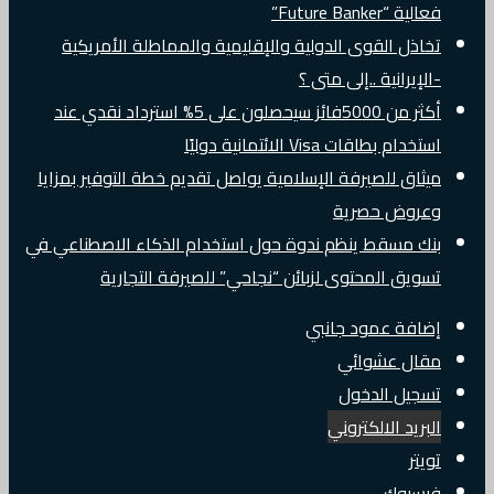
فعالية “Future Banker”
تخاذل القوى الدولية والإقليمية والمماطلة الأمريكية
-الإيرانية ..إلى متى ؟
أكثر من 5000فائز سيحصلون على 5% استرداد نقدي عند
استخدام بطاقات Visa الائتمانية دوليًا
ميثاق للصيرفة الإسلامية يواصل تقديم خطة التوفير بمزايا
وعروض حصرية
بنك مسقط ينظم ندوة حول استخدام الذكاء الاصطناعي في
تسويق المحتوى لزبائن “نجاحي” للصيرفة التجارية
إضافة عمود جانبي
مقال عشوائي
تسجيل الدخول
البريد الالكتروني
تويتر
فيسبوك