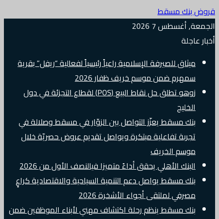
قروض بنك مسقط
الجمعة, أغسطس 7 2026
أخبار عاجلة
ميثاق للصيرفة الإسلامية راعياً رئيسياً لفعالية “ريفل” بقرية
سمهرم ضمن موسم خريف ظفار 2026
زوهو تطلق حل نقاط البيع (POS) لقطاع التجزئة في دول
الخليج
بنك مسقط يعزّز التواصل بين الزوّار في مسقط وصلالة في
تجربة تفاعلية مبتكرة ويواصل تقديم عروض حصريّة خلال
موسم الخريف
البنك الأهلي يحقق أداءً متميزا فيالنصف الأول من 2026
بنك مسقط يواصل دعم التنمية السياحية والاقتصادية كراعٍ
مصرفي لملتقى أجواء الأشخرة 2026
بنك مسقط ينظم رحلة اكتشاف مهني لأبناء الموظفين ضمن