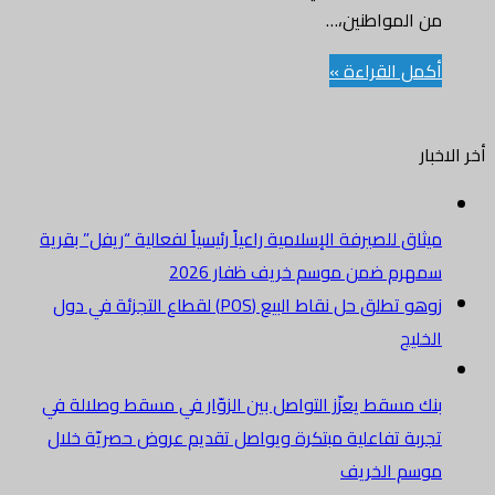
من المواطنين،…
أكمل القراءة »
أخر الاخبار
ميثاق للصيرفة الإسلامية راعياً رئيسياً لفعالية “ريفل” بقرية
سمهرم ضمن موسم خريف ظفار 2026
زوهو تطلق حل نقاط البيع (POS) لقطاع التجزئة في دول
الخليج
بنك مسقط يعزّز التواصل بين الزوّار في مسقط وصلالة في
تجربة تفاعلية مبتكرة ويواصل تقديم عروض حصريّة خلال
موسم الخريف