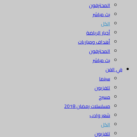
المحترفون
بث مباشر
الكل
أخبار الرياضة
أهداف ومباريات
المحترفون
بث مباشر
في الفن
سينما
تلفزيون
مسرح
مسلسلات رمضان 2018
شعر وادب
الكل
تلفزيون