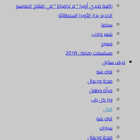
رائعة فردي أوبرا " لا ترافياتا " في افتتاح الموسم
الجديد بدار الأوبرا السلطانيّة
سينما
شعر وادب
مسرح
مسلسلات رمضان 2018
لايف ستايل
توك شو
صحة وجمال
مرأة وطفل
ورا كل باب
الكل
توك شو
سيارات
صحة وجمال