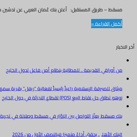
مسقط – طريق المستقبل: أعلن بنك عُمان العربي عن تدشين صندوق إيد
أكمل القراءة »
أخر الاخبار
من أوراقي القديمة .. للمطالبة بنظام أمن فاعل لدول الخليج
ميثاق للصيرفة الإسلامية راعياً رئيسياً لفعالية “ريفل” بقرية سم
زوهو تطلق حل نقاط البيع (POS) لقطاع التجزئة في دول الخليج
بنك مسقط يعزّز التواصل بين الزوّار في مسقط وصلالة في تجرب
البنك الأهلي يحقق أداءً متميزا فيالنصف الأول من 2026