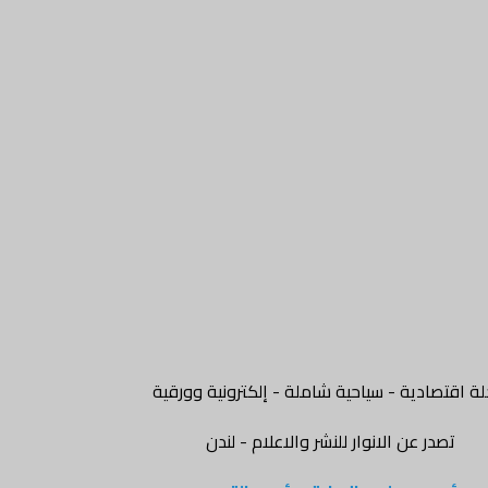
ة اقتصادية - سياحية شاملة - إلكترونية وورقية
تصدر عن الانوار للنشر والاعلام - لندن