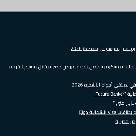
هرم ضمن موسم خريف ظفار 2026
ة تفاعلية مبتكرة ويواصل تقديم عروض حصريّة خلال موسم الخريف
لملتقى أجواء الأشخرة 2026
Futur”
..إلى متى ؟
روض حصرية