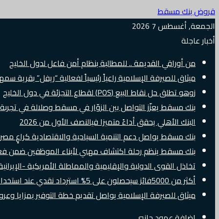
قروض بنك مسقط
الجمعة, أغسطس 7 2026
أخبار عاجلة
من أوراقي القديمة .. للمطالبة بنظام أمن فاعل لدول الخليج
ميثاق للصيرفة الإسلامية راعياً رئيسياً لفعالية “ريفل” بقرية سم
زوهو تطلق حل نقاط البيع (POS) لقطاع التجزئة في دول الخليج
بنك مسقط يعزّز التواصل بين الزوّار في مسقط وصلالة في تجرب
البنك الأهلي يحقق أداءً متميزا فيالنصف الأول من 2026
بنك مسقط يواصل دعم التنمية السياحية والاقتصادية كراعٍ مصرفي 
بنك مسقط ينظم رحلة اكتشاف مهني لأبناء الموظفين ضمن فعالية “e Banker
تخاذل القوى الدولية والإقليمية والمماطلة الأمريكية -الإيرانية 
أكثر من 5000فائز سيحصلون على 5% استرداد نقدي عند استخدام بطاقات Visa الائتمانية دوليًا
ميثاق للصيرفة الإسلامية يواصل تقديم خطة التوفير بمزايا وع
إضافة عمود جانبي