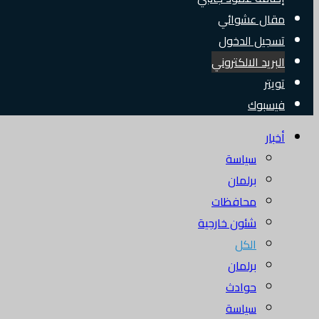
مقال عشوائي
تسجيل الدخول
البريد الالكتروني
تويتر
فيسبوك
أخبار
سياسة
برلمان
محافظات
شئون خارجية
الكل
برلمان
حوادث
سياسة