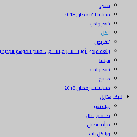
مسرح
مسلسلات رمضان 2018
شعر وادب
الكل
تلفزيون
رائعة فردي أوبرا " لا ترافياتا " في افتتاح الموسم الجديد بدا
سينما
شعر وادب
مسرح
مسلسلات رمضان 2018
لايف ستايل
توك شو
صحة وجمال
مرأة وطفل
ورا كل باب