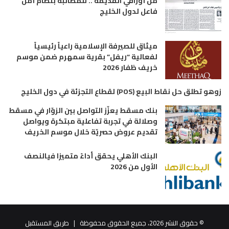
من أوراقي القديمة .. للمطالبة بنظام أمن
فاعل لدول الخليج
ميثاق للصيرفة الإسلامية راعياً رئيسياً
لفعالية “ريفل” بقرية سمهرم ضمن موسم
خريف ظفار 2026
زوهو تطلق حل نقاط البيع (POS) لقطاع التجزئة في دول الخليج
بنك مسقط يعزّز التواصل بين الزوّار في مسقط
وصلالة في تجربة تفاعلية مبتكرة ويواصل
تقديم عروض حصريّة خلال موسم الخريف
البنك الأهلي يحقق أداءً متميزا فيالنصف
الأول من 2026
© حقوق النشر 2026، جميع الحقوق محفوظة |
طريق المستقبل