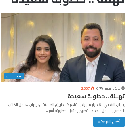
صحة وجمال
فريق التحرير
0
2٬337
تهنئة .. خطوبة سعيدة
إيهاب القصبي & ميار سويلم القاهر ة- طريق المستقبل: إيهاب ..: نجل الكاتب
الصحفى الراحل محمد القصبى يحتفل بخطوبته أسر…
أكمل القراءة »