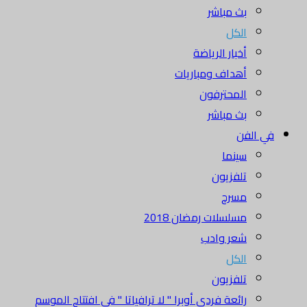
بث مباشر
الكل
أخبار الرياضة
أهداف ومباريات
المحترفون
بث مباشر
في الفن
سينما
تلفزيون
مسرح
مسلسلات رمضان 2018
شعر وادب
الكل
تلفزيون
رائعة فردي أوبرا " لا ترافياتا " في افتتاح الموسم