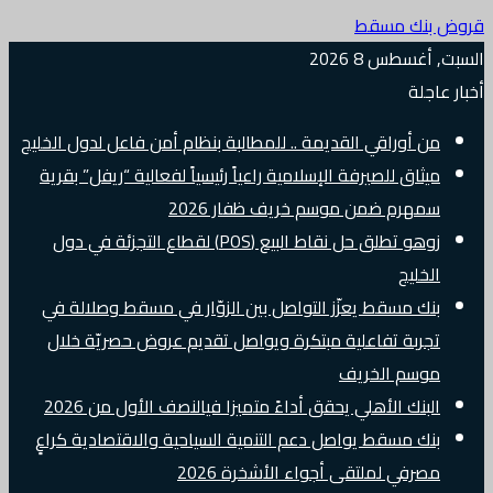
قروض بنك مسقط
السبت, أغسطس 8 2026
أخبار عاجلة
من أوراقي القديمة .. للمطالبة بنظام أمن فاعل لدول الخليج
ميثاق للصيرفة الإسلامية راعياً رئيسياً لفعالية “ريفل” بقرية
سمهرم ضمن موسم خريف ظفار 2026
زوهو تطلق حل نقاط البيع (POS) لقطاع التجزئة في دول
الخليج
بنك مسقط يعزّز التواصل بين الزوّار في مسقط وصلالة في
تجربة تفاعلية مبتكرة ويواصل تقديم عروض حصريّة خلال
موسم الخريف
البنك الأهلي يحقق أداءً متميزا فيالنصف الأول من 2026
بنك مسقط يواصل دعم التنمية السياحية والاقتصادية كراعٍ
مصرفي لملتقى أجواء الأشخرة 2026