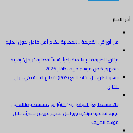
أخر الاخبار
من أوراقي القديمة .. للمطالبة بنظام أمن فاعل لدول الخليج
ميثاق للصيرفة الإسلامية راعياً رئيسياً لفعالية “ريفل” بقرية
سمهرم ضمن موسم خريف ظفار 2026
زوهو تطلق حل نقاط البيع (POS) لقطاع التجزئة في دول
الخليج
بنك مسقط يعزّز التواصل بين الزوّار في مسقط وصلالة في
تجربة تفاعلية مبتكرة ويواصل تقديم عروض حصريّة خلال
موسم الخريف