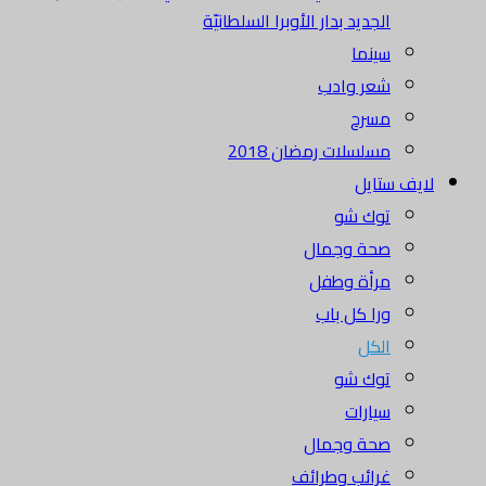
الجديد بدار الأوبرا السلطانيّة
سينما
شعر وادب
مسرح
مسلسلات رمضان 2018
لايف ستايل
توك شو
صحة وجمال
مرأة وطفل
ورا كل باب
الكل
توك شو
سيارات
صحة وجمال
غرائب وطرائف