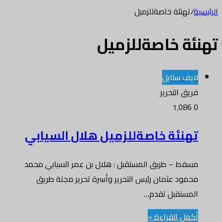
الرئيسية
/
تهنئة خاصةللزميل
تهنئة خاصةللزميل
لايف ستايل
فريق التحرير
1٬086
0
تهنئة خاصةللزميل هلال السيابي
مسقط – طربق المستقبل : هلال بن عمر السيابي محمد
محمود عثمان رئيس التحرير وأسرة تحرير مجلة طريق
المستقبل تقدم…
أكمل القراءة »