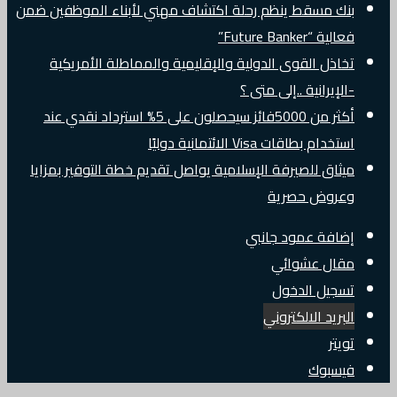
بنك مسقط ينظم رحلة اكتشاف مهني لأبناء الموظفين ضمن
فعالية “Future Banker”
تخاذل القوى الدولية والإقليمية والمماطلة الأمريكية
-الإيرانية ..إلى متى ؟
أكثر من 5000فائز سيحصلون على 5% استرداد نقدي عند
استخدام بطاقات Visa الائتمانية دوليًا
ميثاق للصيرفة الإسلامية يواصل تقديم خطة التوفير بمزايا
وعروض حصرية
إضافة عمود جانبي
مقال عشوائي
تسجيل الدخول
البريد الالكتروني
تويتر
فيسبوك