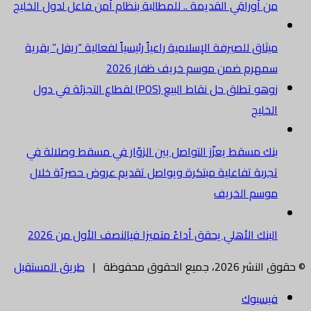
من أوراقي القديمة .. للمطالبة بنظام أمن فاعل لدول الخليج
ميثاق للصيرفة الإسلامية راعياً رئيسياً لفعالية “ريفل” بقرية
سمهرم ضمن موسم خريف ظفار 2026
زوهو تطلق حل نقاط البيع (POS) لقطاع التجزئة في دول
الخليج
بنك مسقط يعزّز التواصل بين الزوّار في مسقط وصلالة في
تجربة تفاعلية مبتكرة ويواصل تقديم عروض حصريّة خلال
موسم الخريف
البنك الأهلي يحقق أداءً متميزا فيالنصف الأول من 2026
© حقوق النشر 2026، جميع الحقوق محفوظة |
طريق المستقبل
فيسبوك