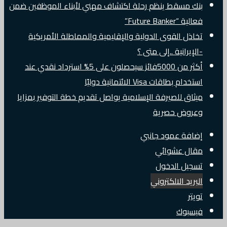
بنك مسقط ينظم رحلة اكتشاف مهني لأبناء الموظفين ضمن
فعالية “Future Banker”
تخاذل القوى الدولية والإقليمية والمماطلة الأمريكية
-الإيرانية ..إلى متى ؟
أكثر من 5000فائز سيحصلون على 5% استرداد نقدي عند
استخدام بطاقات Visa الائتمانية دوليًا
ميثاق للصيرفة الإسلامية يواصل تقديم خطة التوفير بمزايا
وعروض حصرية
إضافة عمود جانبي
مقال عشوائي
تسجيل الدخول
البريد الالكتروني
تويتر
فيسبوك