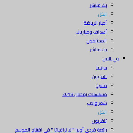
بث مباشر
الكل
أخبار الرياضة
أهداف ومباريات
المحترفون
بث مباشر
في الفن
سينما
تلفزيون
مسرح
مسلسلات رمضان 2018
شعر وادب
الكل
تلفزيون
رائعة فردي أوبرا " لا ترافياتا " في افتتاح الموسم