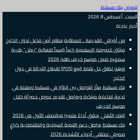
قروض بنك مسقط
السبت, أغسطس 8 2026
أخبار عاجلة
من أوراقي القديمة .. للمطالبة بنظام أمن فاعل لدول الخليج
ميثاق للصيرفة الإسلامية راعياً رئيسياً لفعالية “ريفل” بقرية
سمهرم ضمن موسم خريف ظفار 2026
زوهو تطلق حل نقاط البيع (POS) لقطاع التجزئة في دول
الخليج
بنك مسقط يعزّز التواصل بين الزوّار في مسقط وصلالة في
تجربة تفاعلية مبتكرة ويواصل تقديم عروض حصريّة خلال
موسم الخريف
البنك الأهلي يحقق أداءً متميزا فيالنصف الأول من 2026
بنك مسقط يواصل دعم التنمية السياحية والاقتصادية كراعٍ
مصرفي لملتقى أجواء الأشخرة 2026