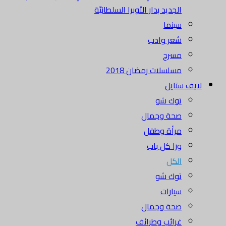
الجديد بدار الأوبرا السلطانيّة
سينما
شعر وادب
مسرح
مسلسلات رمضان 2018
لايف ستايل
توك شو
صحة وجمال
مرأة وطفل
ورا كل باب
الكل
توك شو
سيارات
صحة وجمال
غرائب وطرائف