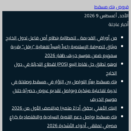
قروض بنك مسقط
الأحد, أغسطس 9 2026
أخبار عاجلة
من أوراقي القديمة .. للمطالبة بنظام أمن فاعل لدول الخليج
ميثاق للصيرفة الإسلامية راعياً رئيسياً لفعالية “ريفل” بقرية
سمهرم ضمن موسم خريف ظفار 2026
زوهو تطلق حل نقاط البيع (POS) لقطاع التجزئة في دول
الخليج
بنك مسقط يعزّز التواصل بين الزوّار في مسقط وصلالة في
تجربة تفاعلية مبتكرة ويواصل تقديم عروض حصريّة خلال
موسم الخريف
البنك الأهلي يحقق أداءً متميزا فيالنصف الأول من 2026
بنك مسقط يواصل دعم التنمية السياحية والاقتصادية كراعٍ
مصرفي لملتقى أجواء الأشخرة 2026