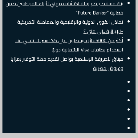
بنك مسقط ينظم رحلة اكتشاف مهني لأبناء الموظفين ضمن
فعالية “Future Banker”
تخاذل القوى الدولية والإقليمية والمماطلة الأمريكية
-الإيرانية ..إلى متى ؟
أكثر من 5000فائز سيحصلون على 5% استرداد نقدي عند
استخدام بطاقات Visa الائتمانية دوليًا
ميثاق للصيرفة الإسلامية يواصل تقديم خطة التوفير بمزايا
وعروض حصرية
إضافة
مقال
عمود
جانبي
تسجيل
عشوائي
البريد
الدخول
تويتر
الالكتروني
فيسبوك