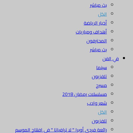
بث مباشر
الكل
أخبار الرياضة
أهداف ومباريات
المحترفون
بث مباشر
في الفن
سينما
تلفزيون
مسرح
مسلسلات رمضان 2018
شعر وادب
الكل
تلفزيون
رائعة فردي أوبرا " لا ترافياتا " في افتتاح الموسم