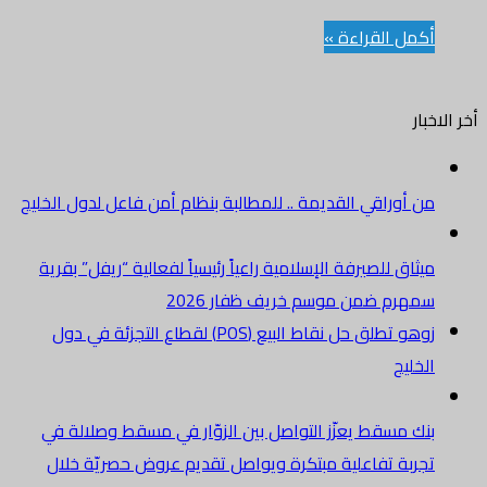
أكمل القراءة »
أخر الاخبار
من أوراقي القديمة .. للمطالبة بنظام أمن فاعل لدول الخليج
ميثاق للصيرفة الإسلامية راعياً رئيسياً لفعالية “ريفل” بقرية
سمهرم ضمن موسم خريف ظفار 2026
زوهو تطلق حل نقاط البيع (POS) لقطاع التجزئة في دول
الخليج
بنك مسقط يعزّز التواصل بين الزوّار في مسقط وصلالة في
تجربة تفاعلية مبتكرة ويواصل تقديم عروض حصريّة خلال