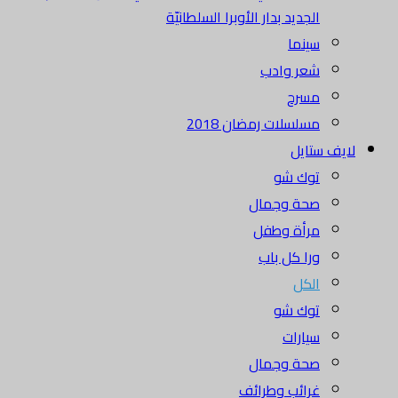
الجديد بدار الأوبرا السلطانيّة
سينما
شعر وادب
مسرح
مسلسلات رمضان 2018
لايف ستايل
توك شو
صحة وجمال
مرأة وطفل
ورا كل باب
الكل
توك شو
سيارات
صحة وجمال
غرائب وطرائف