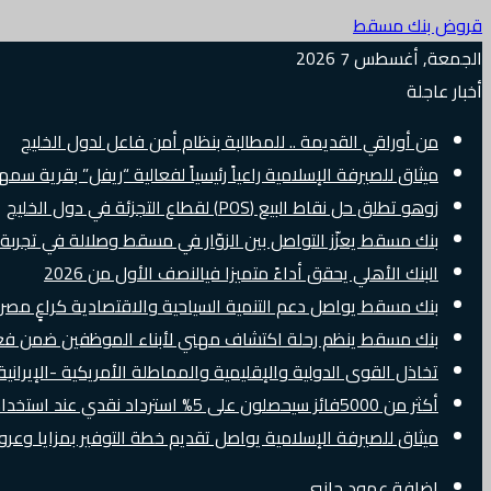
قروض بنك مسقط
الجمعة, أغسطس 7 2026
أخبار عاجلة
من أوراقي القديمة .. للمطالبة بنظام أمن فاعل لدول الخليج
ميثاق للصيرفة الإسلامية راعياً رئيسياً لفعالية “ريفل” بقرية سم
زوهو تطلق حل نقاط البيع (POS) لقطاع التجزئة في دول الخليج
بنك مسقط يعزّز التواصل بين الزوّار في مسقط وصلالة في تجرب
البنك الأهلي يحقق أداءً متميزا فيالنصف الأول من 2026
بنك مسقط يواصل دعم التنمية السياحية والاقتصادية كراعٍ مصرفي 
بنك مسقط ينظم رحلة اكتشاف مهني لأبناء الموظفين ضمن فعالية “e Banker
تخاذل القوى الدولية والإقليمية والمماطلة الأمريكية -الإيرانية 
أكثر من 5000فائز سيحصلون على 5% استرداد نقدي عند استخدام بطاقات Visa الائتمانية دوليًا
ميثاق للصيرفة الإسلامية يواصل تقديم خطة التوفير بمزايا وع
إضافة عمود جانبي