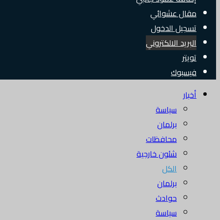
مقال عشوائي
تسجيل الدخول
البريد الالكتروني
تويتر
فيسبوك
أخبار
سياسة
برلمان
محافظات
شئون خارجية
الكل
برلمان
حوادث
سياسة