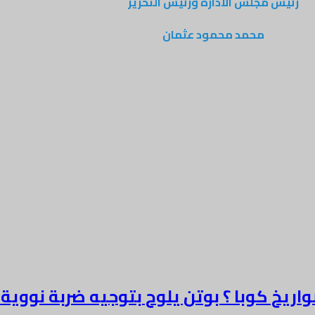
رئيس مجلس الادارة ورئيس التحرير
محمد محمود عثمان
صواريخ كوبا ؟ بوتن يلوح بتوجيه ضربة نووي