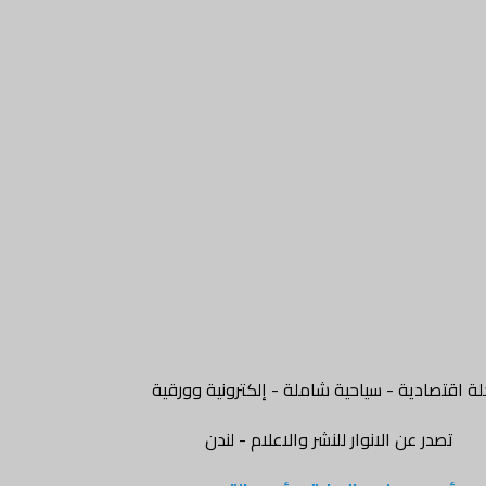
ة اقتصادية - سياحية شاملة - إلكترونية وورقية
تصدر عن الانوار للنشر والاعلام - لندن