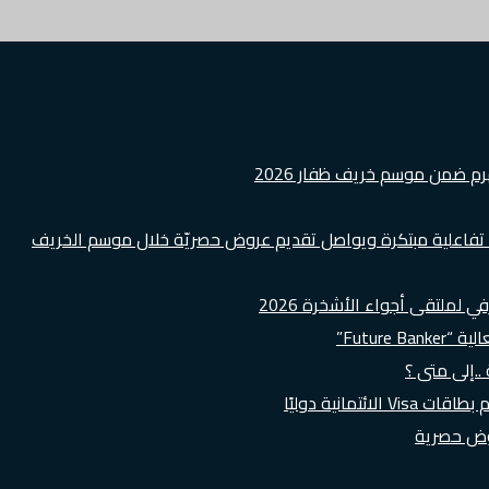
هرم ضمن موسم خريف ظفار 2026
ة تفاعلية مبتكرة ويواصل تقديم عروض حصريّة خلال موسم الخريف
لملتقى أجواء الأشخرة 2026
Futur”
..إلى متى ؟
روض حصرية