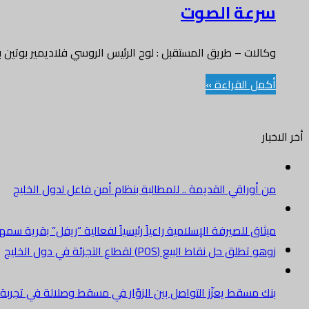
سرعة الصوت
وكالات – طريق المستقبل : لوح الرئيس الروسي فلاديمير بوتين ب
أكمل القراءة »
أخر الاخبار
من أوراقي القديمة .. للمطالبة بنظام أمن فاعل لدول الخليج
ميثاق للصيرفة الإسلامية راعياً رئيسياً لفعالية “ريفل” بقرية سم
زوهو تطلق حل نقاط البيع (POS) لقطاع التجزئة في دول الخليج
بنك مسقط يعزّز التواصل بين الزوّار في مسقط وصلالة في تجرب