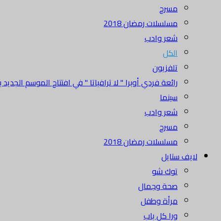
مسرح
مسلسلات رمضان 2018
شعر وادب
الكل
تلفزيون
رائعة فردي أوبرا " لا ترافياتا " في افتتاح الموسم الجديد بدا
سينما
شعر وادب
مسرح
مسلسلات رمضان 2018
لايف ستايل
توك شو
صحة وجمال
مرأة وطفل
ورا كل باب