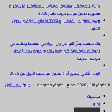
ميثاق للصيرفة الإسلامية راعياً رئيسياً لفعالية “ريفل” بقرية
سمهرم ضمن موسم خريف ظفار 2026
زوهو تطلق حل نقاط البيع (POS) لقطاع التجزئة في دول
الخليج
بنك مسقط يعزّز التواصل بين الزوّار في مسقط وصلالة في
تجربة تفاعلية مبتكرة ويواصل تقديم عروض حصريّة خلال
موسم الخريف
البنك الأهلي يحقق أداءً متميزا فيالنصف الأول من 2026
© حقوق النشر 2026، جميع الحقوق محفوظة |
طريق المستقبل
فيسبوك
تويتر
البريد الالكتروني