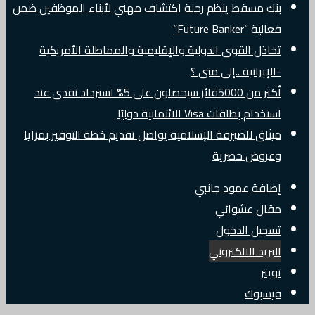
بنك مسقط ينظم رحلة اكتشاف مهني لأبناء الموظفين ضمن
فعالية “Future Banker”
تخاذل القوى الدولية والإقليمية والمماطلة الأمريكية
-الإيرانية ..إلى متى ؟
أكثر من 5000فائز سيحصلون على 5% استرداد نقدي عند
استخدام بطاقات Visa الائتمانية دوليًا
ميثاق للصيرفة الإسلامية يواصل تقديم خطة التوفير بمزايا
وعروض حصرية
إضافة عمود جانبي
مقال عشوائي
تسجيل الدخول
البريد الالكتروني
تويتر
فيسبوك