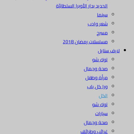
الجديد بدار الأوبرا السلطانيّة
سينما
شعر وادب
مسرح
مسلسلات رمضان 2018
لايف ستايل
توك شو
صحة وجمال
مرأة وطفل
ورا كل باب
الكل
توك شو
سيارات
صحة وجمال
غرائب وطرائف