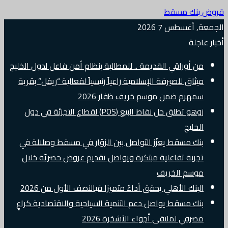
قروض بنك مسقط
الجمعة, أغسطس 7 2026
أخبار عاجلة
من أوراقي القديمة .. للمطالبة بنظام أمن فاعل لدول الخليج
ميثاق للصيرفة الإسلامية راعياً رئيسياً لفعالية “ريفل” بقرية
سمهرم ضمن موسم خريف ظفار 2026
زوهو تطلق حل نقاط البيع (POS) لقطاع التجزئة في دول
الخليج
بنك مسقط يعزّز التواصل بين الزوّار في مسقط وصلالة في
تجربة تفاعلية مبتكرة ويواصل تقديم عروض حصريّة خلال
موسم الخريف
البنك الأهلي يحقق أداءً متميزا فيالنصف الأول من 2026
بنك مسقط يواصل دعم التنمية السياحية والاقتصادية كراعٍ
مصرفي لملتقى أجواء الأشخرة 2026