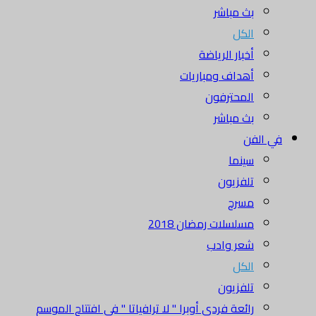
بث مباشر
الكل
أخبار الرياضة
أهداف ومباريات
المحترفون
بث مباشر
في الفن
سينما
تلفزيون
مسرح
مسلسلات رمضان 2018
شعر وادب
الكل
تلفزيون
رائعة فردي أوبرا " لا ترافياتا " في افتتاح الموسم