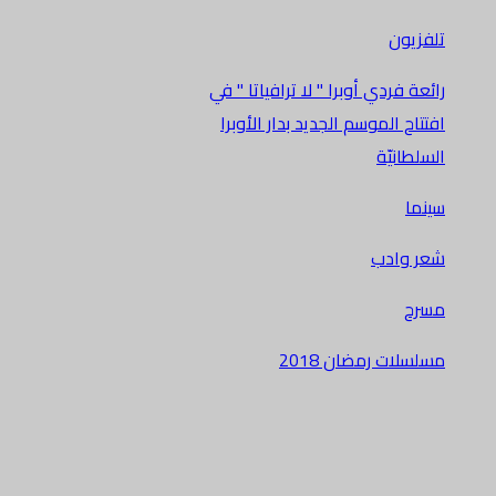
تلفزيون
رائعة فردي أوبرا " لا ترافياتا " في
افتتاح الموسم الجديد بدار الأوبرا
السلطانيّة
سينما
شعر وادب
مسرح
مسلسلات رمضان 2018