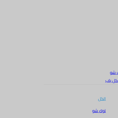
 شو
 كل باب
الكل
توك شو