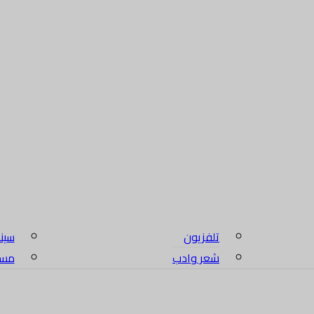
تلفزيون
سين
شعر وادب
مسلس