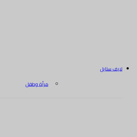
لايف ستايل
مرأة وطفل