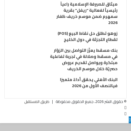
ميثاق للصيرفة الإسلامية راعياً
رئيسياً لفعالية “ريفل” بقرية
سمهرم ضمن موسم خريف ظفار
2026
زوهو تطلق حل نقاط البيع (POS)
لقطاع التجزئة في دول الخليج
بنك مسقط يعزّز التواصل بين الزوّار
في مسقط وصلالة في تجربة تفاعلية
مبتكرة ويواصل تقديم عروض
حصريّة خلال موسم الخريف
البنك الأهلي يحقق أداءً متميزا
فيالنصف الأول من 2026
© حقوق النشر 2026، جميع الحقوق محفوظة |
طريق المستقبل
فيسبوك
تويتر
زر
البريد
الذهاب
الالكتروني