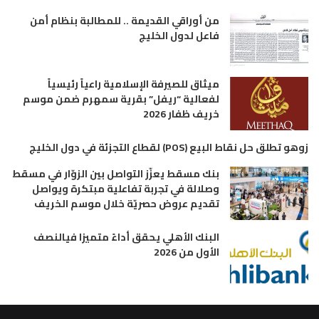
من أوراقي القديمة .. للمطالبة بنظام أمن
فاعل لدول الخليج
ميثاق للصيرفة الإسلامية راعياً رئيسياً
لفعالية “ريفل” بقرية سمهرم ضمن موسم
خريف ظفار 2026
زوهو تطلق حل نقاط البيع (POS) لقطاع التجزئة في دول الخليج
بنك مسقط يعزّز التواصل بين الزوّار في مسقط
وصلالة في تجربة تفاعلية مبتكرة ويواصل
تقديم عروض حصريّة خلال موسم الخريف
البنك الأهلي يحقق أداءً متميزا فيالنصف
الأول من 2026