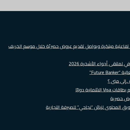
ة تفاعلية مبتكرة ويواصل تقديم عروض حصريّة خلال موسم الخريف
لملتقى أجواء الأشخرة 2026
Futur”
..إلى متى ؟
روض حصرية
 المحتوى لزبائن “نجاحي” للصيرفة التجارية