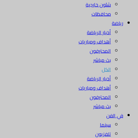
شئون خارجية
محافظات
رياضة
أخبار الرياضة
أهداف ومباريات
المحترفون
بث مباشر
الكل
أخبار الرياضة
أهداف ومباريات
المحترفون
بث مباشر
في الفن
سينما
تلفزيون