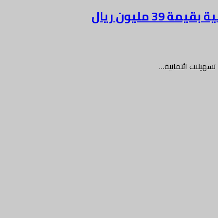
بنك مسقط يوقع اتفاقية مع جلفار للهندسة والمقاولات لتقديم تسهيلات ائتمانية بقيمة 39 مليون ريال
سهيلات ائتمانية…