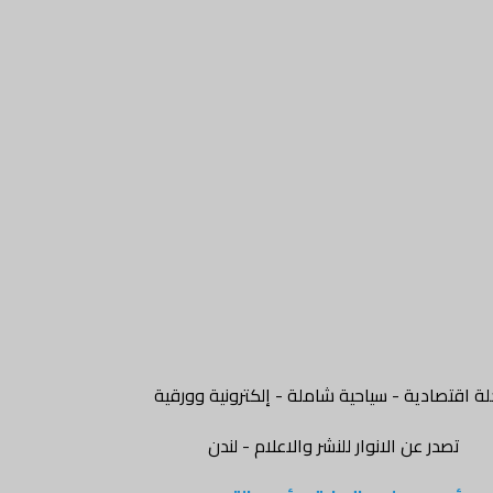
ة اقتصادية - سياحية شاملة - إلكترونية وورقية
تصدر عن الانوار للنشر والاعلام - لندن