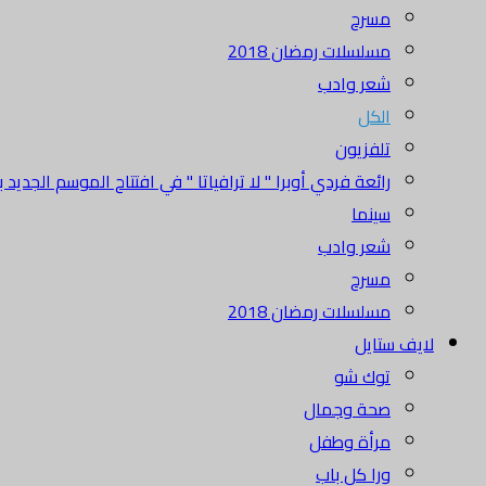
مسرح
مسلسلات رمضان 2018
شعر وادب
الكل
تلفزيون
رائعة فردي أوبرا " لا ترافياتا " في افتتاح الموسم الجديد بدا
سينما
شعر وادب
مسرح
مسلسلات رمضان 2018
لايف ستايل
توك شو
صحة وجمال
مرأة وطفل
ورا كل باب