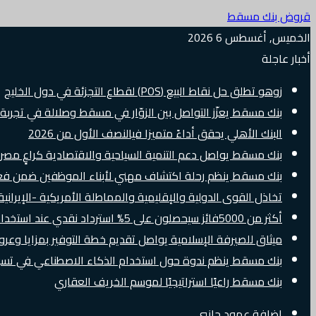
قروض بنك مسقط
الخميس, أغسطس 6 2026
أخبار عاجلة
زوهو تطلق حل نقاط البيع (POS) لقطاع التجزئة في دول الخليج
بنك مسقط يعزّز التواصل بين الزوّار في مسقط وصلالة في تجرب
البنك الأهلي يحقق أداءً متميزا فيالنصف الأول من 2026
بنك مسقط يواصل دعم التنمية السياحية والاقتصادية كراعٍ مصرفي 
بنك مسقط ينظم رحلة اكتشاف مهني لأبناء الموظفين ضمن فعالية “e Banker
تخاذل القوى الدولية والإقليمية والمماطلة الأمريكية -الإيرانية 
أكثر من 5000فائز سيحصلون على 5% استرداد نقدي عند استخدام بطاقات Visa الائتمانية دوليًا
ميثاق للصيرفة الإسلامية يواصل تقديم خطة التوفير بمزايا وع
بنك مسقط ينظم ندوة حول استخدام الذكاء الاصطناعي في تسويق
بنك مسقط راعيًا استراتيجيًا لموسم الخريف العقاري
إضافة عمود جانبي