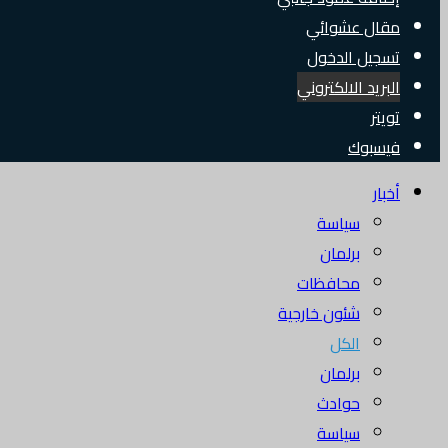
مقال عشوائي
تسجيل الدخول
البريد الالكتروني
تويتر
فيسبوك
أخبار
سياسة
برلمان
محافظات
شئون خارجية
الكل
برلمان
حوادث
سياسة