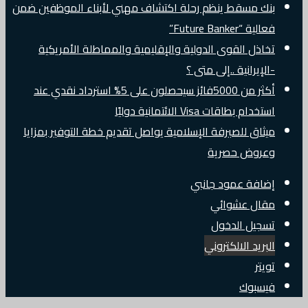
بنك مسقط ينظم رحلة اكتشاف مهني لأبناء الموظفين ضمن
فعالية “Future Banker”
تخاذل القوى الدولية والإقليمية والمماطلة الأمريكية
-الإيرانية ..إلى متى ؟
أكثر من 5000فائز سيحصلون على 5% استرداد نقدي عند
استخدام بطاقات Visa الائتمانية دوليًا
ميثاق للصيرفة الإسلامية يواصل تقديم خطة التوفير بمزايا
وعروض حصرية
إضافة عمود جانبي
مقال عشوائي
تسجيل الدخول
البريد الالكتروني
تويتر
فيسبوك