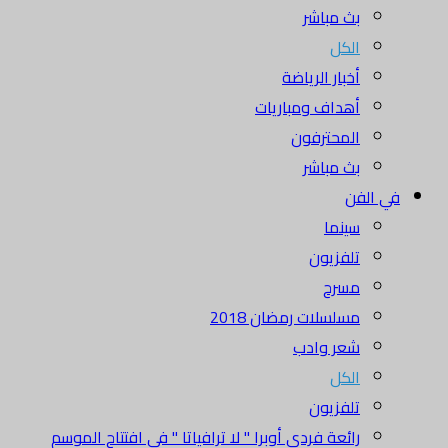
بث مباشر
الكل
أخبار الرياضة
أهداف ومباريات
المحترفون
بث مباشر
في الفن
سينما
تلفزيون
مسرح
مسلسلات رمضان 2018
شعر وادب
الكل
تلفزيون
رائعة فردي أوبرا " لا ترافياتا " في افتتاح الموسم