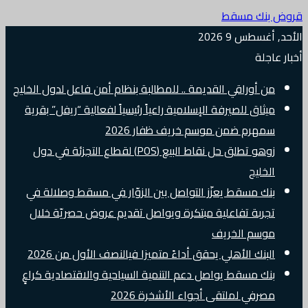
قروض بنك مسقط
الأحد, أغسطس 9 2026
أخبار عاجلة
من أوراقي القديمة .. للمطالبة بنظام أمن فاعل لدول الخليج
ميثاق للصيرفة الإسلامية راعياً رئيسياً لفعالية “ريفل” بقرية
سمهرم ضمن موسم خريف ظفار 2026
زوهو تطلق حل نقاط البيع (POS) لقطاع التجزئة في دول
الخليج
بنك مسقط يعزّز التواصل بين الزوّار في مسقط وصلالة في
تجربة تفاعلية مبتكرة ويواصل تقديم عروض حصريّة خلال
موسم الخريف
البنك الأهلي يحقق أداءً متميزا فيالنصف الأول من 2026
بنك مسقط يواصل دعم التنمية السياحية والاقتصادية كراعٍ
مصرفي لملتقى أجواء الأشخرة 2026