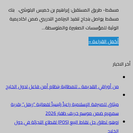
مسقط- طريق المستقبل: إبراهيم بن خميس البلوشي، بنك
مسقط يواصل بنجاح تنفيذ البرنامج التدريبي ضمن اكاديمية
الوثبة للمؤسسات الصغيرة والمتوسطة…
أكمل القراءة »
أخر الاخبار
من أوراقي القديمة .. للمطالبة بنظام أمن فاعل لدول الخليج
ميثاق للصيرفة الإسلامية راعياً رئيسياً لفعالية “ريفل” بقرية
سمهرم ضمن موسم خريف ظفار 2026
زوهو تطلق حل نقاط البيع (POS) لقطاع التجزئة في دول
الخليج