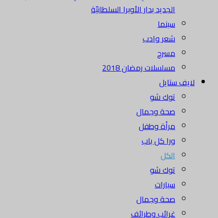
الجديد بدار الأوبرا السلطانيّة
سينما
شعر وادب
مسرح
مسلسلات رمضان 2018
لايف ستايل
توك شو
صحة وجمال
مرأة وطفل
ورا كل باب
الكل
توك شو
سيارات
صحة وجمال
غرائب وطرائف