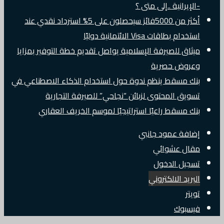
-الإيرانية ..إلى متى ؟
أكثر من 5000فائز سيحصلون على 5% استرداد نقدي عند
استخدام بطاقات Visa الائتمانية دوليًا
ميثاق للصيرفة الإسلامية يواصل تقديم خطة التوفير بمزايا
وعروض حصرية
بنك مسقط ينظم ندوة حول استخدام الذكاء الاصطناعي في
تسويق المحتوى لزبائن “نجاحي” للصيرفة التجارية
بنك مسقط راعيًا استراتيجيًا لموسم الخريف العقاري
إضافة عمود جانبي
مقال عشوائي
تسجيل الدخول
البريد الالكتروني
تويتر
فيسبوك