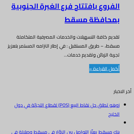
الفروع بافتتاح فرع الغبرة الجنوبية
بمحافظة مسقط
تقديم كافة التسهيلات والخدمات المصرفية المتكاملة
مسقط، – طريق المستقبل : في إطار التزامه المستمر بتعزيز
تجربة الزبائن وتقديم خدمات…
أكمل القراءة »
أخر الاخبار
زوهو تطلق حل نقاط البيع (POS) لقطاع التجزئة في دول
الخليج
بنك مسقط يعزّز التواصل بين الزوّار في مسقط وصلالة في