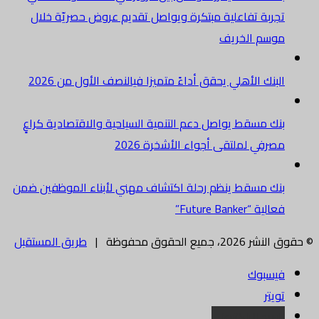
تجربة تفاعلية مبتكرة ويواصل تقديم عروض حصريّة خلال
موسم الخريف
البنك الأهلي يحقق أداءً متميزا فيالنصف الأول من 2026
بنك مسقط يواصل دعم التنمية السياحية والاقتصادية كراعٍ
مصرفي لملتقى أجواء الأشخرة 2026
بنك مسقط ينظم رحلة اكتشاف مهني لأبناء الموظفين ضمن
فعالية “Future Banker”
© حقوق النشر 2026، جميع الحقوق محفوظة |
طريق المستقبل
فيسبوك
تويتر
البريد الالكتروني