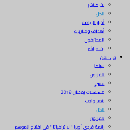
بث مباشر
الكل
أخبار الرياضة
أهداف ومباريات
المحترفون
بث مباشر
في الفن
سينما
تلفزيون
مسرح
مسلسلات رمضان 2018
شعر وادب
الكل
تلفزيون
رائعة فردي أوبرا " لا ترافياتا " في افتتاح الموسم