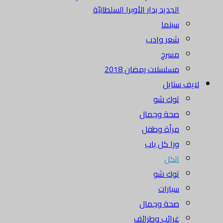
الجديد بدار الأوبرا السلطانيّة
سينما
شعر وادب
مسرح
مسلسلات رمضان 2018
لايف ستايل
توك شو
صحة وجمال
مرأة وطفل
ورا كل باب
الكل
توك شو
سيارات
صحة وجمال
غرائب وطرائف