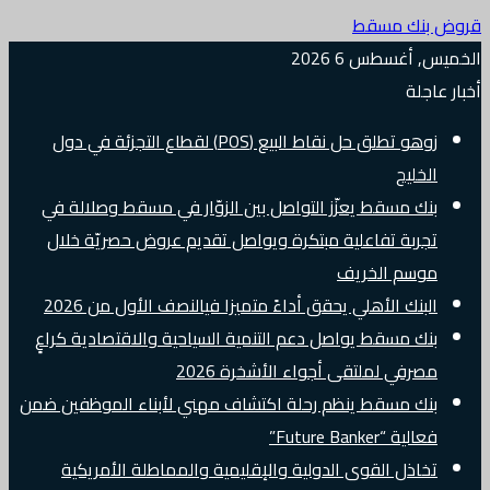
قروض بنك مسقط
الخميس, أغسطس 6 2026
أخبار عاجلة
زوهو تطلق حل نقاط البيع (POS) لقطاع التجزئة في دول
الخليج
بنك مسقط يعزّز التواصل بين الزوّار في مسقط وصلالة في
تجربة تفاعلية مبتكرة ويواصل تقديم عروض حصريّة خلال
موسم الخريف
البنك الأهلي يحقق أداءً متميزا فيالنصف الأول من 2026
بنك مسقط يواصل دعم التنمية السياحية والاقتصادية كراعٍ
مصرفي لملتقى أجواء الأشخرة 2026
بنك مسقط ينظم رحلة اكتشاف مهني لأبناء الموظفين ضمن
فعالية “Future Banker”
تخاذل القوى الدولية والإقليمية والمماطلة الأمريكية