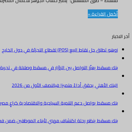
مسقط – طرق المستقبل: يتميز حساب الجوهر للأعمال المصرفي
أكمل القراءة »
أخر الاخبار
زوهو تطلق حل نقاط البيع (POS) لقطاع التجزئة في دول الخليج
بنك مسقط يعزّز التواصل بين الزوّار في مسقط وصلالة في تجرب
البنك الأهلي يحقق أداءً متميزا فيالنصف الأول من 2026
بنك مسقط يواصل دعم التنمية السياحية والاقتصادية كراعٍ مصرفي 
بنك مسقط ينظم رحلة اكتشاف مهني لأبناء الموظفين ضمن فعالية “e Banker