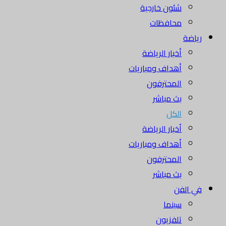
شئون خارجية
محافظات
رياضة
أخبار الرياضة
أهداف ومباريات
المحترفون
بث مباشر
الكل
أخبار الرياضة
أهداف ومباريات
المحترفون
بث مباشر
في الفن
سينما
تلفزيون