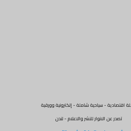
ة اقتصادية - سياحية شاملة - إلكترونية وورقية
تصدر عن الانوار للنشر والاعلام - لندن