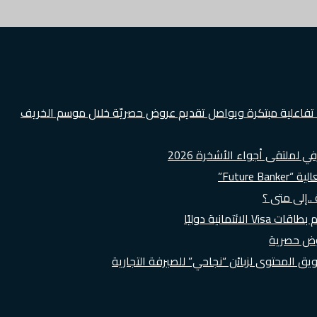
ة تفاعلية مبتكرة ويواصل تقديم عروض حصريّة خلال موسم الخريف
لملتقى أجواء الأشخرة 2026
Futur”
..إلى متى ؟
روض حصرية
 المحتوى لزبائن “نجاحي” للصيرفة التجارية