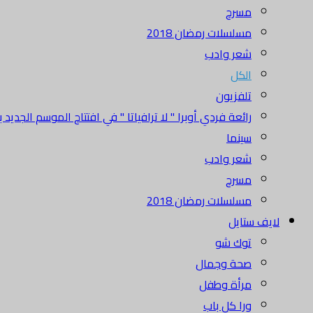
مسرح
مسلسلات رمضان 2018
شعر وادب
الكل
تلفزيون
رائعة فردي أوبرا " لا ترافياتا " في افتتاح الموسم الجديد بدا
سينما
شعر وادب
مسرح
مسلسلات رمضان 2018
لايف ستايل
توك شو
صحة وجمال
مرأة وطفل
ورا كل باب