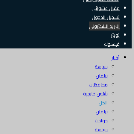
مقال عشوائي
تسجيل الدخول
البريد الالكتروني
تويتر
فيسبوك
أخبار
سياسة
برلمان
محافظات
شئون خارجية
الكل
برلمان
حوادث
سياسة