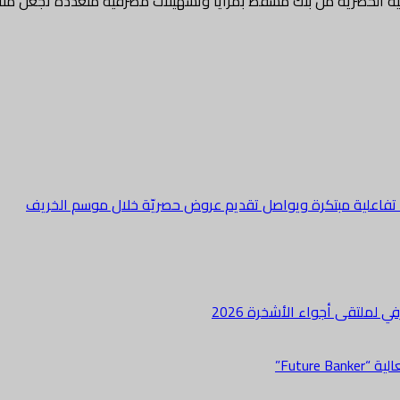
ة الحصرية من بنك مسقط بمزايا وتسهيلات مصرفية متعددة تجعل منه
ة تفاعلية مبتكرة ويواصل تقديم عروض حصريّة خلال موسم الخريف
لملتقى أجواء الأشخرة 2026
Futur”