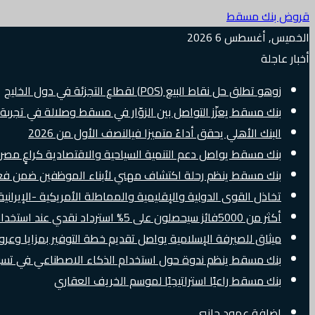
قروض بنك مسقط
الخميس, أغسطس 6 2026
أخبار عاجلة
زوهو تطلق حل نقاط البيع (POS) لقطاع التجزئة في دول الخليج
بنك مسقط يعزّز التواصل بين الزوّار في مسقط وصلالة في تجرب
البنك الأهلي يحقق أداءً متميزا فيالنصف الأول من 2026
بنك مسقط يواصل دعم التنمية السياحية والاقتصادية كراعٍ مصرفي 
بنك مسقط ينظم رحلة اكتشاف مهني لأبناء الموظفين ضمن فعالية “e Banker
تخاذل القوى الدولية والإقليمية والمماطلة الأمريكية -الإيرانية 
أكثر من 5000فائز سيحصلون على 5% استرداد نقدي عند استخدام بطاقات Visa الائتمانية دوليًا
ميثاق للصيرفة الإسلامية يواصل تقديم خطة التوفير بمزايا وع
بنك مسقط ينظم ندوة حول استخدام الذكاء الاصطناعي في تسويق
بنك مسقط راعيًا استراتيجيًا لموسم الخريف العقاري
إضافة عمود جانبي