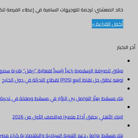
خالد المعشني: ترجمة للتوجيهات السامية في إعطاء الفرصة للكوا
أكمل القراءة »
أخر الاخبار
ميثاق للصيرفة الإسلامية راعياً رئيسياً لفعالية “ريفل” بقرية سم
زوهو تطلق حل نقاط البيع (POS) لقطاع التجزئة في دول الخليج
بنك مسقط يعزّز التواصل بين الزوّار في مسقط وصلالة في تجرب
البنك الأهلي يحقق أداءً متميزا فيالنصف الأول من 2026
بنك مسقط يواصل دعم التنمية السياحية والاقتصادية كراعٍ مصرفي 