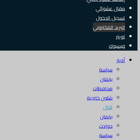
مقال عشوائي
تسجيل الدخول
البريد الالكتروني
تويتر
فيسبوك
أخبار
سياسة
برلمان
محافظات
شئون خارجية
الكل
برلمان
حوادث
سياسة