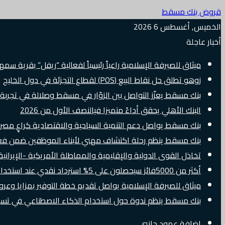
قروض بنك مسقط
الخميس, أغسطس 6 2026
أخبار عاجلة
ميثاق للصيرفة الإسلامية راعياً رئيسياً لفعالية “ريفل” بقرية سم
زوهو تطلق حل نقاط البيع (POS) لقطاع التجزئة في دول الخليج
بنك مسقط يعزّز التواصل بين الزوّار في مسقط وصلالة في تجرب
البنك الأهلي يحقق أداءً متميزا فيالنصف الأول من 2026
بنك مسقط يواصل دعم التنمية السياحية والاقتصادية كراعٍ مصرفي 
بنك مسقط ينظم رحلة اكتشاف مهني لأبناء الموظفين ضمن فعالية “e Banker
تخاذل القوى الدولية والإقليمية والمماطلة الأمريكية -الإيرانية 
أكثر من 5000فائز سيحصلون على 5% استرداد نقدي عند استخدام بطاقات Visa الائتمانية دوليًا
ميثاق للصيرفة الإسلامية يواصل تقديم خطة التوفير بمزايا وع
بنك مسقط ينظم ندوة حول استخدام الذكاء الاصطناعي في تسويق
إضافة عمود جانبي