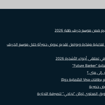
هرم ضمن موسم خريف ظفار 2026
ة تفاعلية مبتكرة ويواصل تقديم عروض حصريّة خلال موسم الخريف
لملتقى أجواء الأشخرة 2026
Futur”
..إلى متى ؟
روض حصرية
 المحتوى لزبائن “نجاحي” للصيرفة التجارية