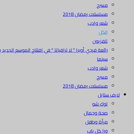
مسرح
مسلسلات رمضان 2018
شعر وادب
الكل
تلفزيون
رائعة فردي أوبرا " لا ترافياتا " في افتتاح الموسم الجديد بدا
سينما
شعر وادب
مسرح
مسلسلات رمضان 2018
لايف ستايل
توك شو
صحة وجمال
مرأة وطفل
ورا كل باب