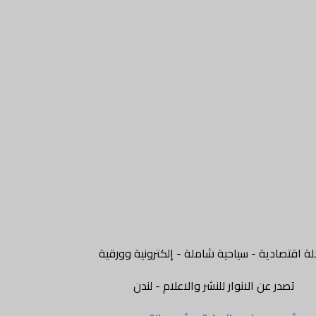
ة اقتصادية - سياحية شاملة - إلكترونية وورقية
تصدر عن الانوار للنشر والاعلام - لندن