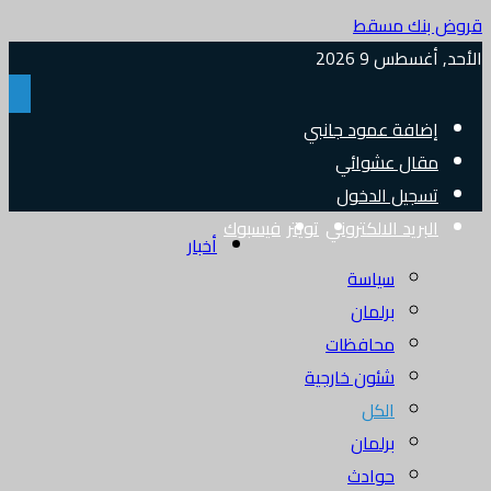
قروض بنك مسقط
الأحد, أغسطس 9 2026
إضافة عمود جانبي
مقال عشوائي
تسجيل الدخول
البريد الالكتروني
تويتر
فيسبوك
أخبار
سياسة
برلمان
محافظات
شئون خارجية
الكل
برلمان
حوادث