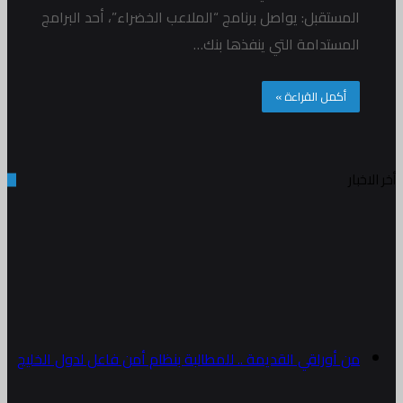
المستقبل: يواصل برنامج “الملاعب الخضراء”، أحد البرامج
المستدامة التي ينفذها بنك…
أكمل القراءة »
أخر الاخبار
من أوراقي القديمة .. للمطالبة بنظام أمن فاعل لدول الخليج