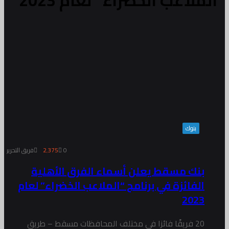
"الملاعب الخضراء" لعام 2023
بنوك
0
2٬375
فريق التحرير
بنك مسقط يعلن أسماء الفرق الأهلية
الفائزة في برنامج “الملاعب الخضراء” لعام
2023
20 فريقًا فائزا في مختلف المحافظات مسقط – طريق