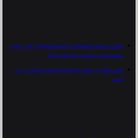
ميثاق للصيرفة الإسلامية راعياً رئيسياً لفعالية “ريفل” بقرية
سمهرم ضمن موسم خريف ظفار 2026
زوهو تطلق حل نقاط البيع (POS) لقطاع التجزئة في دول
الخليج