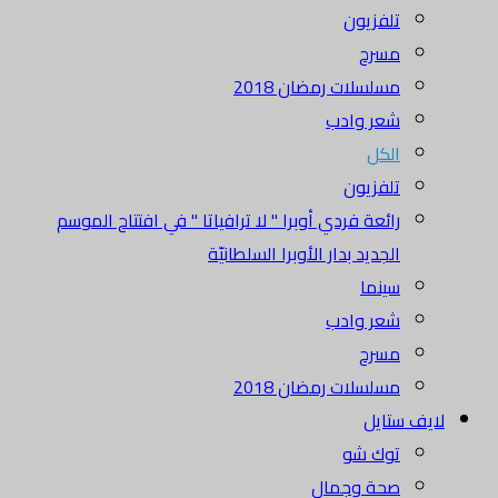
تلفزيون
مسرح
مسلسلات رمضان 2018
شعر وادب
الكل
تلفزيون
رائعة فردي أوبرا " لا ترافياتا " في افتتاح الموسم
الجديد بدار الأوبرا السلطانيّة
سينما
شعر وادب
مسرح
مسلسلات رمضان 2018
لايف ستايل
توك شو
صحة وجمال