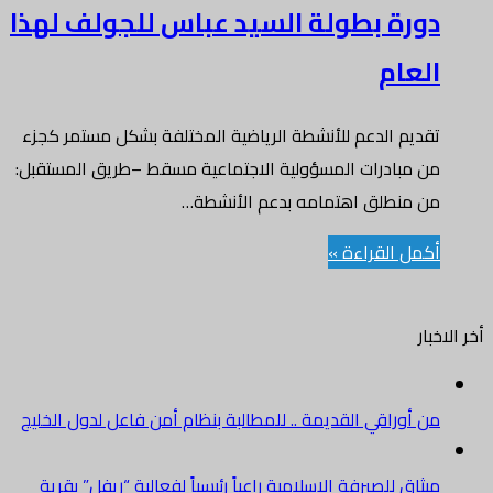
دورة بطولة السيد عباس للجولف لهذا
العام
تقديم الدعم للأنشطة الرياضية المختلفة بشكل مستمر كجزء
من مبادرات المسؤولية الاجتماعية مسقط –طريق المستقبل:
من منطلق اهتمامه بدعم الأنشطة…
أكمل القراءة »
أخر الاخبار
من أوراقي القديمة .. للمطالبة بنظام أمن فاعل لدول الخليج
ميثاق للصيرفة الإسلامية راعياً رئيسياً لفعالية “ريفل” بقرية