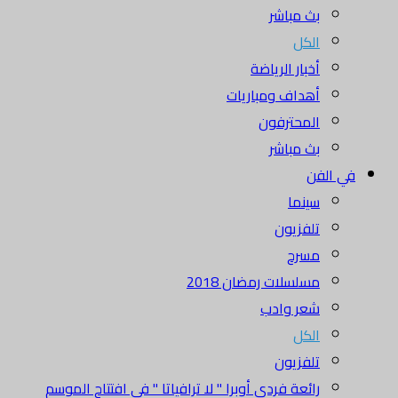
بث مباشر
الكل
أخبار الرياضة
أهداف ومباريات
المحترفون
بث مباشر
في الفن
سينما
تلفزيون
مسرح
مسلسلات رمضان 2018
شعر وادب
الكل
تلفزيون
رائعة فردي أوبرا " لا ترافياتا " في افتتاح الموسم