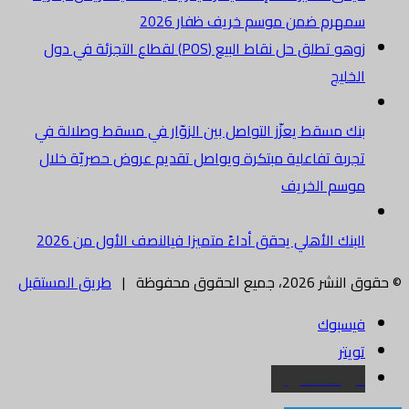
سمهرم ضمن موسم خريف ظفار 2026
زوهو تطلق حل نقاط البيع (POS) لقطاع التجزئة في دول
الخليج
بنك مسقط يعزّز التواصل بين الزوّار في مسقط وصلالة في
تجربة تفاعلية مبتكرة ويواصل تقديم عروض حصريّة خلال
موسم الخريف
البنك الأهلي يحقق أداءً متميزا فيالنصف الأول من 2026
© حقوق النشر 2026، جميع الحقوق محفوظة |
طريق المستقبل
فيسبوك
تويتر
البريد الالكتروني