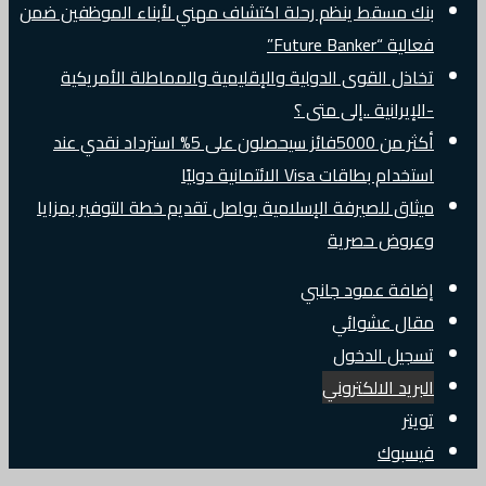
بنك مسقط ينظم رحلة اكتشاف مهني لأبناء الموظفين ضمن
فعالية “Future Banker”
تخاذل القوى الدولية والإقليمية والمماطلة الأمريكية
-الإيرانية ..إلى متى ؟
أكثر من 5000فائز سيحصلون على 5% استرداد نقدي عند
استخدام بطاقات Visa الائتمانية دوليًا
ميثاق للصيرفة الإسلامية يواصل تقديم خطة التوفير بمزايا
وعروض حصرية
إضافة عمود جانبي
مقال عشوائي
تسجيل الدخول
البريد الالكتروني
تويتر
فيسبوك