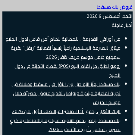
قروض بنك مسقط
الأحد, أغسطس 9 2026
أخبار عاجلة
من أوراقي القديمة .. للمطالبة بنظام أمن فاعل لدول الخليج
ميثاق للصيرفة الإسلامية راعياً رئيسياً لفعالية “ريفل” بقرية
سمهرم ضمن موسم خريف ظفار 2026
زوهو تطلق حل نقاط البيع (POS) لقطاع التجزئة في دول
الخليج
بنك مسقط يعزّز التواصل بين الزوّار في مسقط وصلالة في
تجربة تفاعلية مبتكرة ويواصل تقديم عروض حصريّة خلال
موسم الخريف
البنك الأهلي يحقق أداءً متميزا فيالنصف الأول من 2026
بنك مسقط يواصل دعم التنمية السياحية والاقتصادية كراعٍ
مصرفي لملتقى أجواء الأشخرة 2026