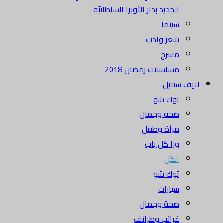
الجديد بدار الأوبرا السلطانيّة
سينما
شعر وادب
مسرح
مسلسلات رمضان 2018
لايف ستايل
توك شو
صحة وجمال
مرأة وطفل
ورا كل باب
الكل
توك شو
سيارات
صحة وجمال
غرائب وطرائف