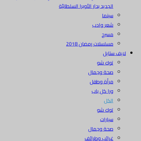
الجديد بدار الأوبرا السلطانيّة
سينما
شعر وادب
مسرح
مسلسلات رمضان 2018
لايف ستايل
توك شو
صحة وجمال
مرأة وطفل
ورا كل باب
الكل
توك شو
سيارات
صحة وجمال
غرائب وطرائف