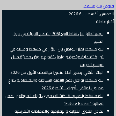
قروض بنك مسقط
الخميس, أغسطس 6 2026
أخبار عاجلة
زوهو تطلق حل نقاط البيع (POS) لقطاع التجزئة في دول
الخليج
بنك مسقط يعزّز التواصل بين الزوّار في مسقط وصلالة في
تجربة تفاعلية مبتكرة ويواصل تقديم عروض حصريّة خلال
موسم الخريف
البنك الأهلي يحقق أداءً متميزا فيالنصف الأول من 2026
بنك مسقط يواصل دعم التنمية السياحية والاقتصادية كراعٍ
مصرفي لملتقى أجواء الأشخرة 2026
بنك مسقط ينظم رحلة اكتشاف مهني لأبناء الموظفين ضمن
فعالية “Future Banker”
تخاذل القوى الدولية والإقليمية والمماطلة الأمريكية