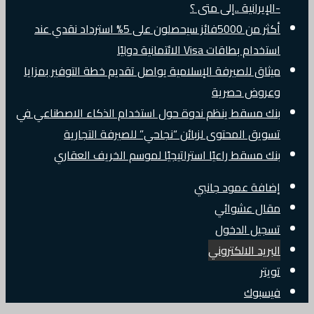
-الإيرانية ..إلى متى ؟
أكثر من 5000فائز سيحصلون على 5% استرداد نقدي عند
استخدام بطاقات Visa الائتمانية دوليًا
ميثاق للصيرفة الإسلامية يواصل تقديم خطة التوفير بمزايا
وعروض حصرية
بنك مسقط ينظم ندوة حول استخدام الذكاء الاصطناعي في
تسويق المحتوى لزبائن “نجاحي” للصيرفة التجارية
بنك مسقط راعيًا استراتيجيًا لموسم الخريف العقاري
إضافة عمود جانبي
مقال عشوائي
تسجيل الدخول
البريد الالكتروني
تويتر
فيسبوك