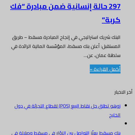
297 حالة إنسانية ضمن مبادرة “فك
كربة”
البنك شريك استراتيجي في إنجاح المبادرة مسقط – طريق
المستقبل: أعلن بنك مسقط، المؤسّسة المالية الرائدة في
سلطنة عمان، عن…
أكمل القراءة »
أخر الاخبار
زوهو تطلق حل نقاط البيع (POS) لقطاع التجزئة في دول
الخليج
بنك مسقط يعزّز التواصل بين الزوّار في مسقط وصلالة في