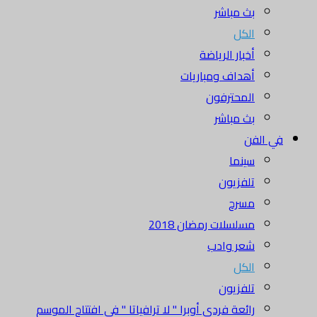
بث مباشر
الكل
أخبار الرياضة
أهداف ومباريات
المحترفون
بث مباشر
في الفن
سينما
تلفزيون
مسرح
مسلسلات رمضان 2018
شعر وادب
الكل
تلفزيون
رائعة فردي أوبرا " لا ترافياتا " في افتتاح الموسم