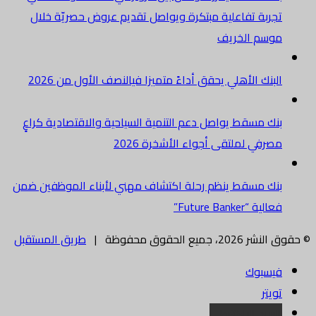
تجربة تفاعلية مبتكرة ويواصل تقديم عروض حصريّة خلال
موسم الخريف
البنك الأهلي يحقق أداءً متميزا فيالنصف الأول من 2026
بنك مسقط يواصل دعم التنمية السياحية والاقتصادية كراعٍ
مصرفي لملتقى أجواء الأشخرة 2026
بنك مسقط ينظم رحلة اكتشاف مهني لأبناء الموظفين ضمن
فعالية “Future Banker”
© حقوق النشر 2026، جميع الحقوق محفوظة |
طريق المستقبل
فيسبوك
تويتر
البريد الالكتروني